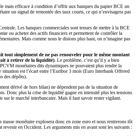
ple mais efficace à condition d’offrir aux banques du papier BCE un
aire un signal de remontée des taux courts, ce qui n’envisagera pas
ue Centrale. Les banques commerciales sont tenues de mettre à la BCE
ie ou acheter des actifs financiers et permettent de contrôler la
plémentaires. Mais comme nous le disions plus haut, on n’imagine pas
fait tout simplement de ne pas renouveler pour le même montant
 à retirer de la liquidité)
. Le problème, c’est qu’il y a bien
s OPCVM monétaires dits dynamiques ne pouvaient plus rendre la
e situation est l’écart entre l’Euribor 3 mois (Euro Interbank Offered
n des dépôts).
rument dérivé de hors bilan) ne dépendent pas de la situation de
is. Donc plus la crise de liquidité gagne en intensité plus les tensions
le sur le marché interbancaire. Mais il faut savoir rester vigilant.
 La masse monétaire explosera donc en zone euro et nous rentrerons tôt
ent revenir en Occident. Les arguments mis en avant sont les suivants :