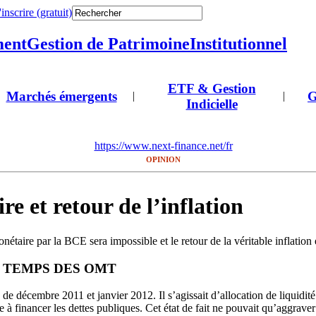
'inscrire (gratuit)
ment
Gestion de Patrimoine
Institutionnel
ETF & Gestion
Marchés émergents
G
|
|
Indicielle
https://www.next-finance.net/fr
OPINION
re et retour de l’inflation
nétaire par la BCE sera impossible et le retour de la véritable inflation e
E TEMPS DES OMT
 décembre 2011 et janvier 2012. Il s’agissait d’allocation de liquidi
e à financer les dettes publiques. Cet état de fait ne pouvait qu’aggraver 