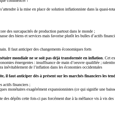
ait que commencer !
s’attendre à la mise en place de solution inflationniste dans la quasi-to
ncore des surcapacités de production partout dans le monde ;
asse des biens et services mais favorise plutôt les bulles d’actifs finan
main. Il faut anticiper des changements économiques forts
nétaire mondiale ne se soit pas déjà transformée en inflation
. Cet e
conomies émergentes : insuffisance de main d’oeuvre qualifiée ; ralentis
a inévitablement de l’inflation dans les économies occidentales
ite, il faut anticiper dès à présent sur les marchés financiers les te
s actifs financiers ;
ques monétaires exagérément expansionnistes (ce qui signifie une baisse
te des dépôts cette fois-ci pas forcément due à la méfiance vis à vis de