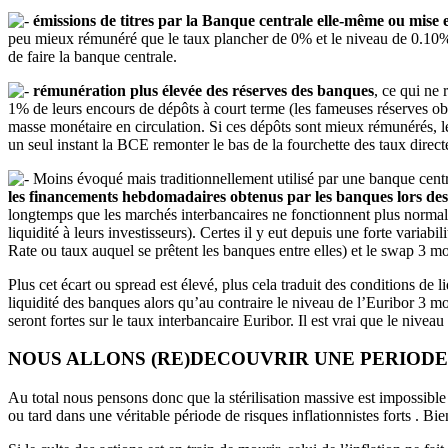
émissions de titres par la Banque centrale elle-même ou mise
peu mieux rémunéré que le taux plancher de 0% et le niveau de 0.10% 
de faire la banque centrale.
rémunération plus élevée des réserves des banques
, ce qui ne
1% de leurs encours de dépôts à court terme (les fameuses réserves obli
masse monétaire en circulation. Si ces dépôts sont mieux rémunérés, l
un seul instant la BCE remonter le bas de la fourchette des taux dire
Moins évoqué mais traditionnellement utilisé par une banque cent
les financements hebdomadaires obtenus par les banques lors des a
longtemps que les marchés interbancaires ne fonctionnent plus norma
liquidité à leurs investisseurs). Certes il y eut depuis une forte varia
Rate ou taux auquel se prêtent les banques entre elles) et le swap 3
Plus cet écart ou spread est élevé, plus cela traduit des conditions de
liquidité des banques alors qu’au contraire le niveau de l’Euribor 3 moi
seront fortes sur le taux interbancaire Euribor. Il est vrai que le niveau
NOUS ALLONS (RE)DECOUVRIR UNE PERIODE
Au total nous pensons donc que la stérilisation massive est impossible
ou tard dans une véritable période de risques inflationnistes forts . B