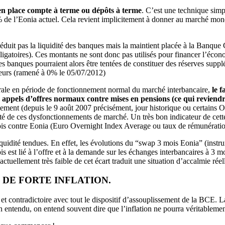
 en place compte à terme ou dépôts à terme
. C’est une technique sim
de l’Eonia actuel. Cela revient implicitement à donner au marché monét
 réduit pas la liquidité des banques mais la maintient placée à la Banq
gatoires). Ces montants ne sont donc pas utilisés pour financer l’économ
es banques pourraient alors être tentées de constituer des réserves sup
cteurs (ramené à 0% le 05/07/2012)
rale en période de fonctionnement normal du marché interbancaire,
le 
ppels d’offres normaux contre mises en pensions (ce qui reviendrait
lement (depuis le 9 août 2007 précisément, jour historique ou certain
bilité de ces dysfonctionnements de marché. Un très bon indicateur de cett
 mois contre Eonia (Euro Overnight Index Average ou taux de rémunératio
 liquidité tendues. En effet, les évolutions du “swap 3 mois Eonia” (inst
s est lié à l’offre et à la demande sur les échanges interbancaires à 3 mo
 actuellement très faible de cet écart traduit une situation d’accalmie réel
 DE FORTE INFLATION.
 et contradictoire avec tout le dispositif d’assouplissement de la BCE.
ien entendu, on entend souvent dire que l’inflation ne pourra véritablem