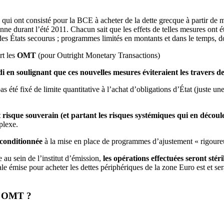
ui ont consisté pour la BCE à acheter de la dette grecque à partir de ma
ienne durant l’été 2011. Chacun sait que les effets de telles mesures ont é
 des États secourus ; programmes limités en montants et dans le temps, d
rt les
OMT
(pour Outright Monetary Transactions)
en soulignant que ces nouvelles mesures éviteraient les travers d
s été fixé de limite quantitative à l’achat d’obligations d’État (juste un
risque souverain (et partant les risques systémiques qui en découle
plexe.
 conditionnée
à la mise en place de programmes d’ajustement « rigoureu
 au sein de l’institut d’émission,
les opérations effectuées seront stéri
le émise pour acheter les dettes périphériques de la zone Euro est et s
 OMT ?