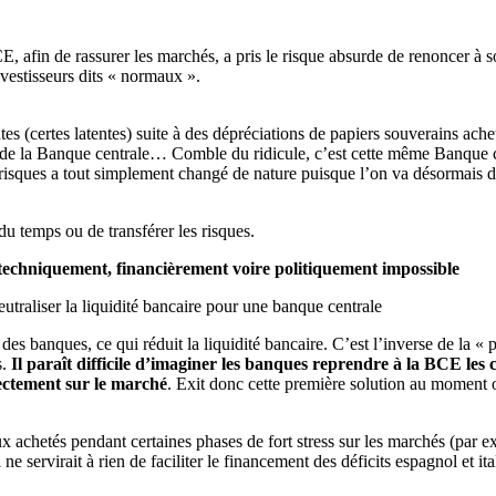
E, afin de rassurer les marchés, a pris le risque absurde de renoncer à s
investisseurs dits « normaux ».
s (certes latentes) suite à des dépréciations de papiers souverains achet
al de la Banque centrale… Comble du ridicule, c’est cette même Banque ce
 risques a tout simplement changé de nature puisque l’on va désormais d
u temps ou de transférer les risques.
est techniquement, financièrement voire politiquement impossible
traliser la liquidité bancaire pour une banque centrale
es banques, ce qui réduit la liquidité bancaire. C’est l’inverse de la « p
s.
Il paraît difficile d’imaginer les banques reprendre à la BCE les 
rectement sur le marché
. Exit donc cette première solution au moment ou
eux achetés pendant certaines phases de fort stress sur les marchés (par
ne servirait à rien de faciliter le financement des déficits espagnol et it