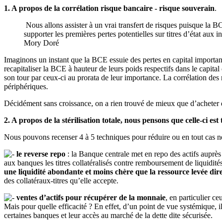
1. A propos de la corrélation risque bancaire - risque souverain
.
Nous allons assister à un vrai transfert de risques puisque la BC
supporter les premières pertes potentielles sur titres d’état aux 
Mory Doré
Imaginons un instant que la BCE essuie des pertes en capital importante
recapitaliser la BCE à hauteur de leurs poids respectifs dans le capit
son tour par ceux-ci au prorata de leur importance. La corrélation des
périphériques.
Décidément sans croissance, on a rien trouvé de mieux que d’acheter d
2. A propos de la stérilisation totale, nous pensons que celle-ci 
Nous pouvons recenser 4 à 5 techniques pour réduire ou en tout cas neu
le reverse repo
: la Banque centrale met en repo des actifs auprès d
aux banques les titres collatéralisés contre remboursement de liquidité
une liquidité abondante et moins chère que la ressource levée di
des collatéraux-titres qu’elle accepte.
ventes d’actifs pour récupérer de la monnaie
, en particulier c
Mais pour quelle efficacité ? En effet, d’un point de vue systémique, il 
certaines banques et leur accès au marché de la dette dite sécurisée.