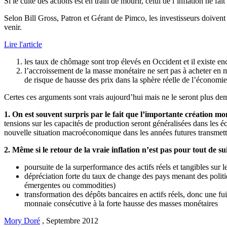
Si le culte des actions est en train de mourir, celui de l’inflation ne f
Selon Bill Gross, Patron et Gérant de Pimco, les investisseurs doivent 
venir.
Lire l'article
les taux de chômage sont trop élevés en Occident et il existe e
l’accroissement de la masse monétaire ne sert pas à acheter en m
de risque de hausse des prix dans la sphère réelle de l’économie
Certes ces arguments sont vrais aujourd’hui mais ne le seront plus de
1. On est souvent surpris par le fait que l’importante création mo
tensions sur les capacités de production seront généralisées dans les é
nouvelle situation macroéconomique dans les années futures transmettr
2. Même si le retour de la vraie inflation n’est pas pour tout de su
poursuite de la surperformance des actifs réels et tangibles sur le
dépréciation forte du taux de change des pays menant des politi
émergentes ou commodities)
transformation des dépôts bancaires en actifs réels, donc une fui
monnaie consécutive à la forte hausse des masses monétaires
Mory Doré
,
Septembre 2012