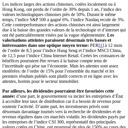
Les indices larges des actions chinoises, cotées localement ou à
Hong Kong, ont perdu de l’ordre de 30% depuis 1 an, l’indice des
valeurs technologiques chinoises près de 50%. Durant le même
temps, l’indice S&P 500 a gagné 6%, l’indice Nasdaq recule de 3%.
Cette contreperformance des actions chinoises est ainsi largement
due à la baisse des grandes valeurs de la technologie et d’internet qui
ont été particulièrement visées par la vague réglementaire.
Les
valorisations atteintes paraissent désormais très basses et
intéressantes dans une optique moyen terme:
PER[
1
] à 12 mois
de l’ordre de 8,5 pour l’indice Hang Seng et l’indice MSCI China,
de 12,5 pour l’indice China Internet Retail. Certes les croissances de
bénéfices pourraient être revues à la baisse compte tenu de
l’incertitude qui pèse sur l’économie. Mais les attentes sont assez
modérées: de l’ordre de 15% pour l’ensemble du marché et les
premiers résultats publiés sont plutôt corrects et en ligne avec les
attentes, hormis pour le secteur immobilier.
Par ailleurs, les dividendes pourraient être favorisées cette
année:
d’une part, le gouvernement va inciter les entreprises d’État
à accroître leur taux de distribution car il a besoin de revenus pour
soutenir l’activité. D’autre part, les investisseurs privés sont
désormais davantage tournés vers la recherche de dividendes et de
revenus réguliers dans ces marchés volatils: les dividendes payés par
les entreprises de l’indice CSI 300, représentatif des principales
valeurs cotées en Chine, ont progressé de plus de 150% au cours des