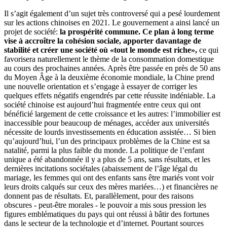
Il s’agit également d’un sujet très controversé qui a pesé lourdement
sur les actions chinoises en 2021. Le gouvernement a ainsi lancé un
projet de société:
la prospérité commune. Ce plan à long terme
vise à accroître la cohésion sociale, apporter davantage de
stabilité et créer une société où «tout le monde est riche»,
ce qui
favorisera naturellement le thème de la consommation domestique
au cours des prochaines années. Après être passée en près de 50 ans
du Moyen Âge à la deuxième économie mondiale, la Chine prend
une nouvelle orientation et s’engage à essayer de corriger les
quelques effets négatifs engendrés par cette réussite indéniable. La
société chinoise est aujourd’hui fragmentée entre ceux qui ont
bénéficié largement de cette croissance et les autres: l’immobilier est
inaccessible pour beaucoup de ménages, accéder aux universités
nécessite de lourds investissements en éducation assistée… Si bien
qu’aujourd’hui, l’un des principaux problèmes de la Chine est sa
natalité, parmi la plus faible du monde. La politique de l’enfant
unique a été abandonnée il y a plus de 5 ans, sans résultats, et les
dernières incitations sociétales (abaissement de l’âge légal du
mariage, les femmes qui ont des enfants sans être mariés vont voir
leurs droits calqués sur ceux des mères mariées…) et financières ne
donnent pas de résultats. Et, parallèlement, pour des raisons
obscures - peut-être morales - le pouvoir a mis sous pression les
figures emblématiques du pays qui ont réussi à bâtir des fortunes
dans le secteur de la technologie et d’internet. Pourtant sources