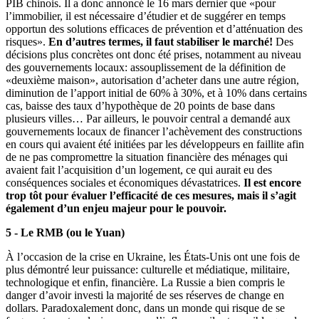
PIB chinois. Il a donc annoncé le 16 mars dernier que «pour
l’immobilier, il est nécessaire d’étudier et de suggérer en temps
opportun des solutions efficaces de prévention et d’atténuation des
risques».
En d’autres termes, il faut stabiliser le marché!
Des
décisions plus concrètes ont donc été prises, notamment au niveau
des gouvernements locaux: assouplissement de la définition de
«deuxième maison», autorisation d’acheter dans une autre région,
diminution de l’apport initial de 60% à 30%, et à 10% dans certains
cas, baisse des taux d’hypothèque de 20 points de base dans
plusieurs villes… Par ailleurs, le pouvoir central a demandé aux
gouvernements locaux de financer l’achèvement des constructions
en cours qui avaient été initiées par les développeurs en faillite afin
de ne pas compromettre la situation financière des ménages qui
avaient fait l’acquisition d’un logement, ce qui aurait eu des
conséquences sociales et économiques dévastatrices.
Il est encore
trop tôt pour évaluer l’efficacité de ces mesures, mais il s’agit
également d’un enjeu majeur pour le pouvoir.
5 - Le RMB (ou le Yuan)
À l’occasion de la crise en Ukraine, les États-Unis ont une fois de
plus démontré leur puissance: culturelle et médiatique, militaire,
technologique et enfin, financière. La Russie a bien compris le
danger d’avoir investi la majorité de ses réserves de change en
dollars. Paradoxalement donc, dans un monde qui risque de se