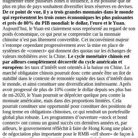
fragmenter entre plusieurs zones d’influence, il est possible que de
plus en plus de pays souhaitent diversifier leurs réserves en devises.
De ce point de vue, il y a trois grandes monnaies dans le monde
qui représentent les trois zones économiques les plus puissantes
et près de 80% du PIB mondial: le dollar, l’euro et le Yuan.
Aujourd’hui, le Yuan est clairement sous représenté au regard de son
poids économique, ce qui peut se comprendre car la monnaie
chinoise n’est pas librement convertible. Cet inconvénient majeur
s’estompe cependant progressivement avec la mise en place de
systèmes de «connect» qui donnent des quotas sur les échanges de
valeurs mobilières avec la Chine.
Le cycle monétaire chinois est
par ailleurs complètement décorrélé du cycle américain et
européen:
les taux d’intérêt sont orientés à la baisse en Chine. Le
marché obligataire chinois pourrait donc cette année être un ilot de
stabilité dans le contexte de remontée rapide des taux d’intérêt dans
le monde, et ainsi constituer une diversification intéressante. Après
avoir progressé de plus de 10% contre le dollar depuis ses plus bas
de mi-2020, le Yuan pourrait se déprécier quelque peu contre la
monnaie américaine, mais dans des proportions limitées. Cela
pourrait constituer une opportunité pour constituer des positions de
long terme en obligations chinoises, ce qui rendrait un portefeuille
global plus robuste. Les programmes d’ouverture «stock et bond
connect» ont connu un grand succès ces dernières années et, par
ailleurs, le gouvernement réfléchit à faire de Hong Kong une place
de négociation plus importante pour le RMB «off shore» de façon à