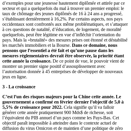
d’exemples pour une jeunesse hautement diplômée et attirée par ce
secteur et qui a quelquefois du mal à trouver un premier emploi: le
taux de chômage des jeunes diplômés de 16 à 24 ans a progressé,
s’établissant dernièrement à 16,2%. Par certains aspects, nos pays
occidentaux sont confrontés aux même problématiques, et s’attaquer
à ces questions de natalité, d’éducation, de logement, de moralité
quelquefois, peut être légitime en vue d’infléchir l’orientation du
pays. Mais la «brutalité» des mesures prises ont étonné et déstabilisé
les marchés immobiliers et la Bourse.
Dans ce domaine, nous
pensons que l’essentiel a été fait et qu’une pause dans les
mesures réglementaires devrait être observée, la priorité étant
cette année la croissance.
De ce point de vue, le pouvoir vient de
montrer un premier signe positif d’assouplissement avec
l’autorisation donnée à 45 entreprises de développer de nouveaux
jeux en ligne.
3 - La croissance
C’est l’un des risques majeurs pour la Chine cette année. Le
gouvernement a confirmé en février dernier l’objectif de 5,0 à
5,5% de croissance pour 2022.
Cela signifie qu’il va falloir
générer cette année pratiquement 900 Mds$ de richesse, soit
l’équivalent du PIB annuel d’un pays comme les Pays-Bas. Cet
objectif paraît impossible à atteindre dans le contexte actuel de
diffusion du virus Omicron et de maintien d’une politique de zéro