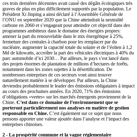
ces trois dernières décennies avait causé des dégâts écologiques très
graves de plus en plus difficilement supportés par la population. Le
Président Xi Jinping a ainsi déclaré à l’Assemblée Générale de
l’ONU en septembre 2020 que la Chine atteindrait la neutralité
carbone en 2060 et s’engageait pour atteindre cet objectif dans des
programmes ambitieux dans le domaine des énergies propres:
amener la part du renouvelable dans le mix énergétique à 25%,
fermeture des centrales à charbon pour les remplacer par du
nucléaire, augmenter la capacité totale du solaire et de l’éolien à 1,2
Md de kilowatts, accroître la part des véhicules électriques à 40% du
parc automobile d’ici 2030… Par ailleurs, le pays s’est lancé dans
des projets énormes de plantation de millions d’hectares de forêts,
notamment dans les zones sujettes à la désertification. De
nombreuses entreprises de ces secteurs vont ainsi trouver
naturellement matière à se développer. Par ailleurs, la Chine
deviendra probablement le leader des émissions obligataires à impact
au cours des prochaines années. En 2020, 71% des émissions
d’obligations «vertes» sur les marchés émergents proviennent de la
Chine.
C’est dans ce domaine de l’environnement que se
porteront particulièrement nos analyses en matière de gestion
responsable en Chine.
C’est également sur ce sujet que nous
pensons apporter une valeur ajoutée dans l’analyse et l’impact des
entreprises chinoises.
2 - La prospérité commune et la vague réglementaire