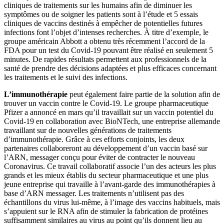
cliniques de traitements sur les humains afin de diminuer les
symptômes ou de soigner les patients sont à l’étude et 5 essais
cliniques de vaccins destinés à empêcher de potentielles futures
infections font l’objet d’intenses recherches. À titre d’exemple, le
groupe américain Abbott a obtenu très récemment l’accord de la
FDA pour un test du Covid-19 pouvant être réalisé en seulement 5
minutes. De rapides résultats permettent aux professionnels de la
santé de prendre des décisions adaptées et plus efficaces concernant
les traitements et le suivi des infections.
L’immunothérapie
peut également faire partie de la solution afin de
trouver un vaccin contre le Covid-19. Le groupe pharmaceutique
Pfizer a annoncé en mars qu’il travaillait sur un vaccin potentiel du
Covid-19 en collaboration avec BioNTech, une entreprise allemande
travaillant sur de nouvelles générations de traitements
d’immunothérapie. Grâce à ces efforts conjoints, les deux
partenaires collaboreront au développement d’un vaccin basé sur
l’ARN, messager conçu pour éviter de contracter le nouveau
Coronavirus. Ce travail collaboratif associe l’un des acteurs les plus
grands et les mieux établis du secteur pharmaceutique et une plus
jeune entreprise qui travaille à l’avant-garde des immunothérapies à
base d’ARN messager. Les traitements n’utilisent pas des
échantillons du virus lui-même, à l’image des vaccins habituels, mais
s’appuient sur le RNA afin de stimuler la fabrication de protéines
suffisamment similaires au virus au point qu’ils donnent lieu au