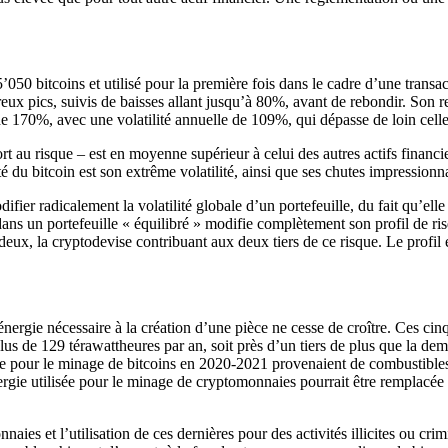
50 bitcoins et utilisé pour la première fois dans le cadre d’une transac
eux pics, suivis de baisses allant jusqu’à 80%, avant de rebondir. Son 
 170%, avec une volatilité annuelle de 109%, qui dépasse de loin celle d
au risque – est en moyenne supérieur à celui des autres actifs financiers.
ité du bitcoin est son extrême volatilité, ainsi que ses chutes impression
r radicalement la volatilité globale d’un portefeuille, du fait qu’elle é
s un portefeuille « équilibré » modifie complètement son profil de risque
ar deux, la cryptodevise contribuant aux deux tiers de ce risque. Le profi
rgie nécessaire à la création d’une pièce ne cesse de croître. Ces cinq
lus de 129 térawattheures par an, soit près d’un tiers de plus que la dem
isée pour le minage de bitcoins en 2020-2021 provenaient de combustibles
ergie utilisée pour le minage de cryptomonnaies pourrait être remplacée
naies et l’utilisation de ces dernières pour des activités illicites ou c