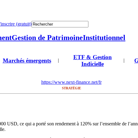
'inscrire (gratuit)
ment
Gestion de Patrimoine
Institutionnel
ETF & Gestion
Marchés émergents
G
|
|
Indicielle
https://www.next-finance.net/fr
STRATÉGIE
’000 USD, ce qui a porté son rendement à 120% sur l’ensemble de l’anné
le.