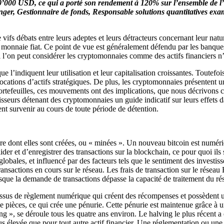
100’000 USD, ce qui a porté son rendement à 120% sur l’ensemble de 
er, Gestionnaire de fonds, Responsable solutions quantitatives examin
 vifs débats entre leurs adeptes et leurs détracteurs concernant leur natu
monnaie fiat. Ce point de vue est généralement défendu par les banques 
 si l’on peut considérer les cryptomonnaies comme des actifs financiers n
 l’indiquent leur utilisation et leur capitalisation croissantes. Toutefo
ations d’actifs stratégiques. De plus, les cryptomonnaies présentent une 
 portefeuilles, ces mouvements ont des implications, que nous décrivons
eurs détenant des cryptomonnaies un guide indicatif sur leurs effets dans
ent survenir au cours de toute période de détention.
re dont elles sont créées, ou « minées ». Un nouveau bitcoin est num
der et d’enregistrer des transactions sur la blockchain, ce pour quoi il
globales, et influencé par des facteurs tels que le sentiment des investi
sactions en cours sur le réseau. Les frais de transaction sur le réseau 
sque la demande de transactions dépasse la capacité de traitement du ré
ssus de règlement numérique qui créent des récompenses et possèdent un
 de pièces, ce qui crée une pénurie. Cette pénurie est maintenue grâce à u
g », se déroule tous les quatre ans environ. Le halving le plus récent a 
lus élevée que pour tout autre actif financier. Une réglementation ou un