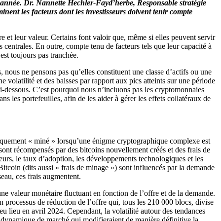
l’année. Dr. Nannette Hechler-Fayd’herbe, Responsable stratégie
ent les facteurs dont les investisseurs doivent tenir compte
re et leur valeur. Certains font valoir que, même si elles peuvent servir
centrales. En outre, compte tenu de facteurs tels que leur capacité à
’est toujours pas tranchée.
is, nous ne pensons pas qu’elles constituent une classe d’actifs ou une
volatilité et des baisses par rapport aux pics atteints sur une période
 ci-dessous. C’est pourquoi nous n’incluons pas les cryptomonnaies
 les portefeuilles, afin de les aider à gérer les effets collatéraux de
ériquement « miné » lorsqu’une énigme cryptographique complexe est
s sont récompensés par des bitcoins nouvellement créés et des frais de
sseurs, le taux d’adoption, les développements technologiques et les
Bitcoin (dits aussi « frais de minage ») sont influencés par la demande
seau, ces frais augmentent.
e valeur monétaire fluctuant en fonction de l’offre et de la demande.
n processus de réduction de l’offre qui, tous les 210 000 blocs, divise
eu lieu en avril 2024. Cependant, la volatilité autour des tendances
e dynamique de marché qui modifieraient de manière définitive la