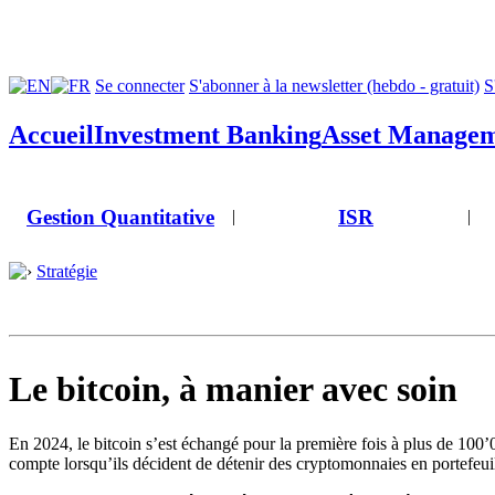
Se connecter
S'abonner à la newsletter (hebdo - gratuit)
S
Accueil
Investment Banking
Asset Manage
Gestion Quantitative
ISR
|
|
Stratégie
Le bitcoin, à manier avec soin
En 2024, le bitcoin s’est échangé pour la première fois à plus de 100
compte lorsqu’ils décident de détenir des cryptomonnaies en portefeuil