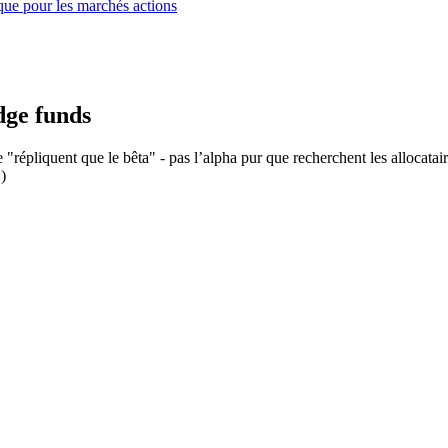
que pour les marchés actions
dge funds
 "répliquent que le bêta" - pas l’alpha pur que recherchent les allocataire
)