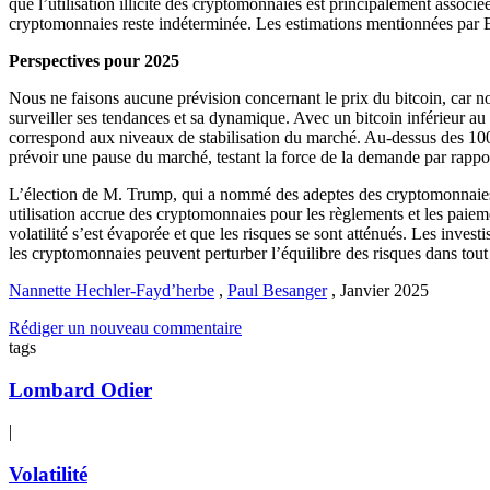
que l’utilisation illicite des cryptomonnaies est principalement associé
cryptomonnaies reste indéterminée. Les estimations mentionnées par 
Perspectives pour 2025
Nous ne faisons aucune prévision concernant le prix du bitcoin, car n
surveiller ses tendances et sa dynamique. Avec un bitcoin inférieur a
correspond aux niveaux de stabilisation du marché. Au-dessus des 10
prévoir une pause du marché, testant la force de la demande par rappor
L’élection de M. Trump, qui a nommé des adeptes des cryptomonnaies à d
utilisation accrue des cryptomonnaies pour les règlements et les paiem
volatilité s’est évaporée et que les risques se sont atténués. Les inves
les cryptomonnaies peuvent perturber l’équilibre des risques dans tout p
Nannette Hechler-Fayd’herbe
,
Paul Besanger
,
Janvier 2025
Rédiger un nouveau commentaire
tags
Lombard Odier
|
Volatilité