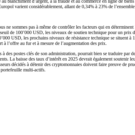
e au blanchiment d’argent, à la fraude et au commerce en ligne de biens et
Europol varient considérablement, allant de 0,34% à 23% de l’ensemble
ous ne sommes pas à même de contrôler les facteurs qui en déterminent l
u seuil de 100’000 USD, les niveaux de soutien technique pour un prix d
0’000 USD, les prochains niveaux de résistance technique se situent à
t à l’offre au fur et à mesure de l’augmentation des prix.
es postes clés de son administration, pourrait bien se traduire par des
ents. La baisse des taux d’intérêt en 2025 devrait également soutenir le
tisseurs décidés à détenir des cryptomonnaies doivent faire preuve de pru
ortefeuille multi-actifs.