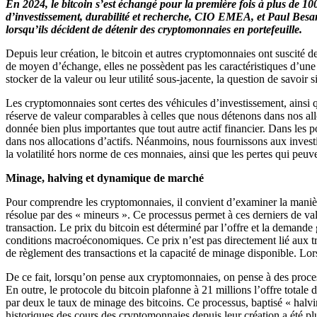
En 2024, le bitcoin s’est échangé pour la première fois à plus de 
d’investissement, durabilité et recherche, CIO EMEA, et Paul Besang
lorsqu’ils décident de détenir des cryptomonnaies en portefeuille.
Depuis leur création, le bitcoin et autres cryptomonnaies ont suscité de
de moyen d’échange, elles ne possèdent pas les caractéristiques d’une 
stocker de la valeur ou leur utilité sous-jacente, la question de savoir
Les cryptomonnaies sont certes des véhicules d’investissement, ainsi que
réserve de valeur comparables à celles que nous détenons dans nos alloc
donnée bien plus importantes que tout autre actif financier. Dans les
dans nos allocations d’actifs. Néanmoins, nous fournissons aux investiss
la volatilité hors norme de ces monnaies, ainsi que les pertes qui peuv
Minage, halving et dynamique de marché
Pour comprendre les cryptomonnaies, il convient d’examiner la maniè
résolue par des « mineurs ». Ce processus permet à ces derniers de vali
transaction. Le prix du bitcoin est déterminé par l’offre et la demande 
conditions macroéconomiques. Ce prix n’est pas directement lié aux tran
de règlement des transactions et la capacité de minage disponible. Lor
De ce fait, lorsqu’on pense aux cryptomonnaies, on pense à des proce
En outre, le protocole du bitcoin plafonne à 21 millions l’offre totale
par deux le taux de minage des bitcoins. Ce processus, baptisé « halvin
historiques des cours des cryptomonnaies depuis leur création a été p