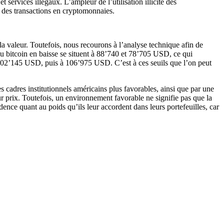
 services illégaux. L’ampleur de l’utilisation illicite des
 des transactions en cryptomonnaies.
a valeur. Toutefois, nous recourons à l’analyse technique afin de
u bitcoin en baisse se situent à 88’740 et 78’705 USD, ce qui
 102’145 USD, puis à 106’975 USD. C’est à ces seuils que l’on peut
 cadres institutionnels américains plus favorables, ainsi que par une
ur prix. Toutefois, un environnement favorable ne signifie pas que la
dence quant au poids qu’ils leur accordent dans leurs portefeuilles, car