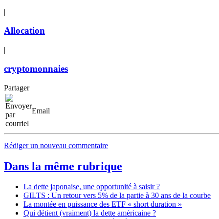
|
Allocation
|
cryptomonnaies
Partager
Email
Rédiger un nouveau commentaire
Dans la même rubrique
La dette japonaise, une opportunité à saisir ?
GILTS : Un retour vers 5% de la partie à 30 ans de la courbe
La montée en puissance des ETF « short duration »
Qui détient (vraiment) la dette américaine ?