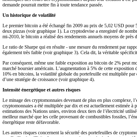
demande pourrait mettre fin à toute tendance passée.
Un historique de volatilité
Le premier bitcoin a été échangé fin 2009 au prix de 5,02 USD pour 5’0
deux pizzas (voir graphique 1). La cryptodevise a enregistré de nombr
mi-2010, le bitcoin a réalisé des rendements annuels moyens de près de
Le ratio de Sharpe qui en résulte - une mesure du rendement par rapport 
également très faible (voir graphique 3). Cela dit, la véritable spécific
Par conséquent, même une faible exposition au bitcoin de 2% peut modifie
marché boursier américain. L’augmentation à 5% de cette exposition dan
10% en bitcoins, la volatilité globale du portefeuille est multipliée p
d’une stratégie de croissance (voir graphique 4).
Intensité énergétique et autres risques
Le minage des cryptomonnaies devenant de plus en plus complexe, l’éne
cryptomonnaies a été multipliée par dix et est actuellement estimée à p
estimations des Nations unies, environ deux tiers de l’électricité util
meilleur marché que les celle provenant de combustibles fossiles, l’én
énergétique reste défavorable.
Les autres risques concernent la sécurité des portefeuilles de cryptomon