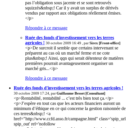
pas l’obligation sous jacente et se sont retrouvés
squizzés&nbsp;! Car il y avait un surplus de dérivés
vendus par rapport aux obligations réellement émises.
</p>
Répondre à ce message
Ruée des fonds d'investissement vers les terres
agricoles !
30 octobre 2009 16:49 , par
Sirex [Front-office]
<p>De surcroit il semble que certains intervenant se
préparent au cas où un marché ferme et ne cote
plus&nbsp;! Ainsi, qqn qui serait détenteur de matières
premières pourrait avantageusement organiser un
marché gris...</p>
Répondre à ce message
Ruée des fonds d'investissement vers les terres agricoles !
30 octobre 2009 17:24, par
Guillaume Besset [Consultant]
<p>Rentabilité, rentabilité ... c’est très bien tout ça.</p>
<p>J’espère en tout cas que les acteurs financiers auront un
minimum d’éthique en ce qui concerne la gestion raisonnée de
ces terres&nbsp;! <a
href="http://www.ccfd.asso.fr/campagne.html" class='spip_url
spip_out' rel='nofollow