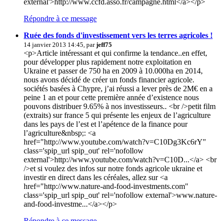
external'>http://www.ccfd.asso.fr/campagne.html</a></p>
Répondre à ce message
Ruée des fonds d'investissement vers les terres agricoles !
14 janvier 2013 14:45, par
jeff75
<p>Article intéressant et qui confirme la tendance..en effet,
pour développer plus rapidement notre exploitation en
Ukraine et passer de 750 ha en 2009 à 10.000ha en 2014,
nous avons décidé de créer un fonds financier agricole.
sociétés basées à Chypre, j’ai réussi a lever près de 2M€ en a
peine 1 an et pour cette première année d’existence nous
pouvons distribuer 9.65% à nos investisseurs.. <br />petit film
(extraits) sur france 5 qui présente les enjeux de l’agriculture
dans les pays de l’est et l’apétence de la finance pour
l’agriculture&nbsp;: <a
href="http://www.youtube.com/watch?v=C10Dg3Kc6rY"
class='spip_url spip_out' rel='nofollow
external'>http://www.youtube.com/watch?v=C10D...</a> <br
/>et si voulez des infos sur notre fonds agricole ukraine et
investir en direct dans les céréales, allez sur <a
href="http://www.nature-and-food-investments.com"
class='spip_url spip_out' rel='nofollow external'>www.nature-
and-food-investme...</a></p>
Répondre à ce message