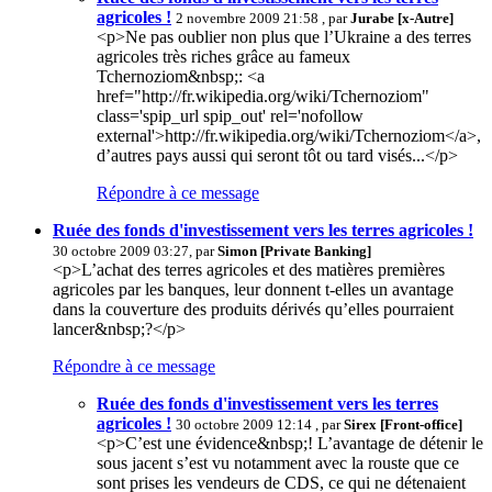
agricoles !
2 novembre 2009 21:58 , par
Jurabe [x-Autre]
<p>Ne pas oublier non plus que l’Ukraine a des terres
agricoles très riches grâce au fameux
Tchernoziom&nbsp;: <a
href="http://fr.wikipedia.org/wiki/Tchernoziom"
class='spip_url spip_out' rel='nofollow
external'>http://fr.wikipedia.org/wiki/Tchernoziom</a>,
d’autres pays aussi qui seront tôt ou tard visés...</p>
Répondre à ce message
Ruée des fonds d'investissement vers les terres agricoles !
30 octobre 2009 03:27, par
Simon [Private Banking]
<p>L’achat des terres agricoles et des matières premières
agricoles par les banques, leur donnent t-elles un avantage
dans la couverture des produits dérivés qu’elles pourraient
lancer&nbsp;?</p>
Répondre à ce message
Ruée des fonds d'investissement vers les terres
agricoles !
30 octobre 2009 12:14 , par
Sirex [Front-office]
<p>C’est une évidence&nbsp;! L’avantage de détenir le
sous jacent s’est vu notamment avec la rouste que ce
sont prises les vendeurs de CDS, ce qui ne détenaient