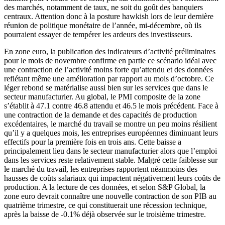
des marchés, notamment de taux, ne soit du goût des banquiers
centraux. Attention donc à la posture hawkish lors de leur dernière
réunion de politique monétaire de l’année, mi-décembre, où ils
pourraient essayer de tempérer les ardeurs des investisseurs.
En zone euro, la publication des indicateurs d’activité préliminaires
pour le mois de novembre confirme en partie ce scénario idéal avec
une contraction de l’activité moins forte qu’attendu et des données
reflétant même une amélioration par rapport au mois d’octobre. Ce
léger rebond se matérialise aussi bien sur les services que dans le
secteur manufacturier. Au global, le PMI composite de la zone
s’établit à 47.1 contre 46.8 attendu et 46.5 le mois précédent. Face à
une contraction de la demande et des capacités de production
excédentaires, le marché du travail se montre un peu moins résilient
qu’il y a quelques mois, les entreprises européennes diminuant leurs
effectifs pour la première fois en trois ans. Cette baisse a
principalement lieu dans le secteur manufacturier alors que l’emploi
dans les services reste relativement stable. Malgré cette faiblesse sur
le marché du travail, les entreprises rapportent néanmoins des
hausses de coûts salariaux qui impactent négativement leurs coûts de
production. A la lecture de ces données, et selon S&P Global, la
zone euro devrait connaître une nouvelle contraction de son PIB au
quatrième trimestre, ce qui constituerait une récession technique,
après la baisse de -0.1% déjà observée sur le troisième trimestre.