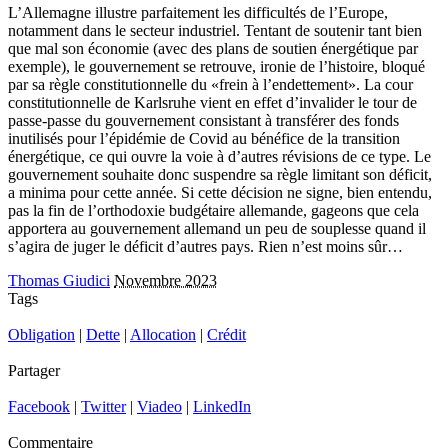
L’Allemagne illustre parfaitement les difficultés de l’Europe,
notamment dans le secteur industriel. Tentant de soutenir tant bien
que mal son économie (avec des plans de soutien énergétique par
exemple), le gouvernement se retrouve, ironie de l’histoire, bloqué
par sa règle constitutionnelle du «frein à l’endettement». La cour
constitutionnelle de Karlsruhe vient en effet d’invalider le tour de
passe-passe du gouvernement consistant à transférer des fonds
inutilisés pour l’épidémie de Covid au bénéfice de la transition
énergétique, ce qui ouvre la voie à d’autres révisions de ce type. Le
gouvernement souhaite donc suspendre sa règle limitant son déficit,
a minima pour cette année. Si cette décision ne signe, bien entendu,
pas la fin de l’orthodoxie budgétaire allemande, gageons que cela
apportera au gouvernement allemand un peu de souplesse quand il
s’agira de juger le déficit d’autres pays. Rien n’est moins sûr…
Thomas Giudici
Novembre 2023
Tags
Obligation
|
Dette
|
Allocation
|
Crédit
Partager
Facebook
|
Twitter
|
Viadeo
|
LinkedIn
Commentaire