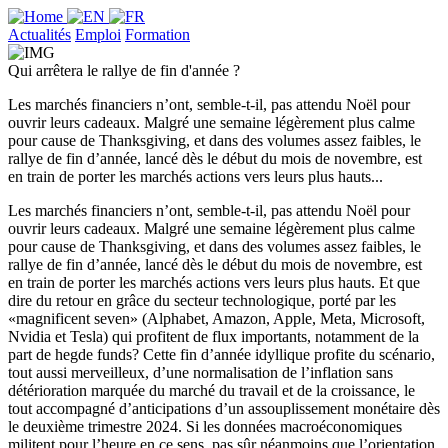
Actualités
Emploi
Formation
Qui arrêtera le rallye de fin d'année ?
Les marchés financiers n’ont, semble-t-il, pas attendu Noël pour
ouvrir leurs cadeaux. Malgré une semaine légèrement plus calme
pour cause de Thanksgiving, et dans des volumes assez faibles, le
rallye de fin d’année, lancé dès le début du mois de novembre, est
en train de porter les marchés actions vers leurs plus hauts...
Les marchés financiers n’ont, semble-t-il, pas attendu Noël pour
ouvrir leurs cadeaux. Malgré une semaine légèrement plus calme
pour cause de Thanksgiving, et dans des volumes assez faibles, le
rallye de fin d’année, lancé dès le début du mois de novembre, est
en train de porter les marchés actions vers leurs plus hauts. Et que
dire du retour en grâce du secteur technologique, porté par les
«magnificent seven» (Alphabet, Amazon, Apple, Meta, Microsoft,
Nvidia et Tesla) qui profitent de flux importants, notamment de la
part de hegde funds? Cette fin d’année idyllique profite du scénario,
tout aussi merveilleux, d’une normalisation de l’inflation sans
détérioration marquée du marché du travail et de la croissance, le
tout accompagné d’anticipations d’un assouplissement monétaire dès
le deuxième trimestre 2024. Si les données macroéconomiques
militent pour l’heure en ce sens, pas sûr néanmoins que l’orientation