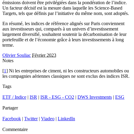
émissions doivent être privilégiées dans la pondération de l’indice.
Un facteur décisif est la mesure dans laquelle les Science-Based
Targets, tels que définis par l’initiative du même nom, sont adoptés.
En résumé, les indices de référence alignés sur Paris conviennent
aux investisseurs qui, comparés à un univers d’investissement
largement diversifié, souhaitent soutenir la décarbonisation de leur
portefeuille et de l’économie grâce à leurs investissements à long
terme.
Olivier Souliac
Février 2023
Notes
[
1
] Ni les entreprises de ciment, ni les constructeurs automobiles ou
les compagnies aériennes classiques ne sont exclus des indices ISR.
Tags
ETF / Indice
|
ISR
|
ISR - ESG - CO2
|
DWS Investments
|
ESG
Partager
Facebook
|
Twitter
|
Viadeo
|
LinkedIn
Commentaire