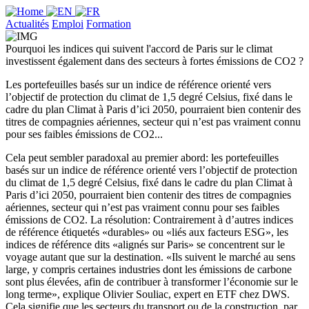
Actualités
Emploi
Formation
Pourquoi les indices qui suivent l'accord de Paris sur le climat
investissent également dans des secteurs à fortes émissions de CO2 ?
Les portefeuilles basés sur un indice de référence orienté vers
l’objectif de protection du climat de 1,5 degré Celsius, fixé dans le
cadre du plan Climat à Paris d’ici 2050, pourraient bien contenir des
titres de compagnies aériennes, secteur qui n’est pas vraiment connu
pour ses faibles émissions de CO2...
Cela peut sembler paradoxal au premier abord: les portefeuilles
basés sur un indice de référence orienté vers l’objectif de protection
du climat de 1,5 degré Celsius, fixé dans le cadre du plan Climat à
Paris d’ici 2050, pourraient bien contenir des titres de compagnies
aériennes, secteur qui n’est pas vraiment connu pour ses faibles
émissions de CO2. La résolution: Contrairement à d’autres indices
de référence étiquetés «durables» ou «liés aux facteurs ESG», les
indices de référence dits «alignés sur Paris» se concentrent sur le
voyage autant que sur la destination. «Ils suivent le marché au sens
large, y compris certaines industries dont les émissions de carbone
sont plus élevées, afin de contribuer à transformer l’économie sur le
long terme», explique Olivier Souliac, expert en ETF chez DWS.
Cela signifie que les secteurs du transport ou de la construction, par