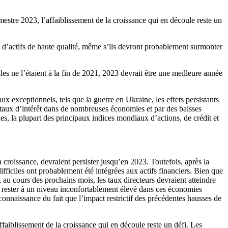
mestre 2023, l’affaiblissement de la croissance qui en découle reste un
ir d’actifs de haute qualité, même s’ils devront probablement surmonter
lles ne l’étaient à la fin de 2021, 2023 devrait être une meilleure année
x exceptionnels, tels que la guerre en Ukraine, les effets persistants
 taux d’intérêt dans de nombreuses économies et par des baisses
ques, la plupart des principaux indices mondiaux d’actions, de crédit et
a croissance, devraient persister jusqu’en 2023. Toutefois, après la
fficiles ont probablement été intégrées aux actifs financiers. Bien que
au cours des prochains mois, les taux directeurs devraient atteindre
r rester à un niveau inconfortablement élevé dans ces économies
onnaissance du fait que l’impact restrictif des précédentes hausses de
ffaiblissement de la croissance qui en découle reste un défi. Les