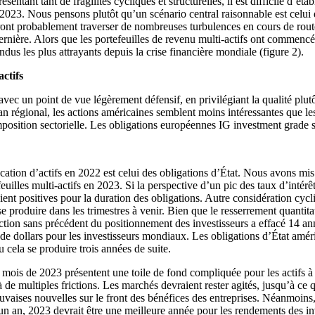
ntant tant de fragilités cycliques et structurelles, il est difficile d’ét
23. Nous pensons plutôt qu’un scénario central raisonnable est celui da
evront probablement traverser de nombreuses turbulences en cours de ro
dernière. Alors que les portefeuilles de revenu multi-actifs ont commen
ndus les plus attrayants depuis la crise financière mondiale (figure 2).
ctifs
c un point de vue légèrement défensif, en privilégiant la qualité plutôt q
an régional, les actions américaines semblent moins intéressantes que 
composition sectorielle. Les obligations européennes IG investment grade s
ation d’actifs en 2022 est celui des obligations d’État. Nous avons mis
illes multi-actifs en 2023. Si la perspective d’un pic des taux d’intérêt
ent positives pour la duration des obligations. Autre considération cycli
 produire dans les trimestres à venir. Bien que le resserrement quantitati
tion sans précédent du positionnement des investisseurs a effacé 14 anné
rds de dollars pour les investisseurs mondiaux. Les obligations d’État a
 cela se produire trois années de suite.
rs mois de 2023 présentent une toile de fond compliquée pour les actifs à
 de multiples frictions. Les marchés devraient rester agités, jusqu’à c
aises nouvelles sur le front des bénéfices des entreprises. Néanmoins, 
y a un an, 2023 devrait être une meilleure année pour les rendements des 