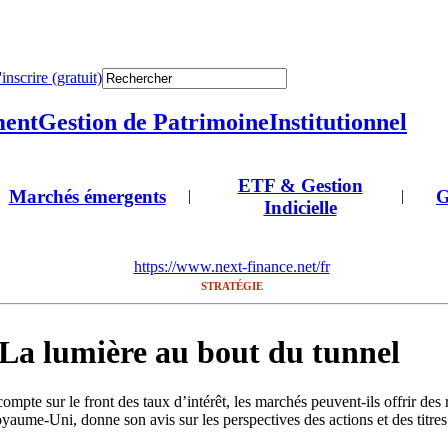
'inscrire (gratuit)
ment
Gestion de Patrimoine
Institutionnel
ETF & Gestion
Marchés émergents
G
|
|
Indicielle
https://www.next-finance.net/fr
STRATÉGIE
– La lumière au bout du tunnel
ompte sur le front des taux d’intérêt, les marchés peuvent-ils offrir de
ume-Uni, donne son avis sur les perspectives des actions et des titres 