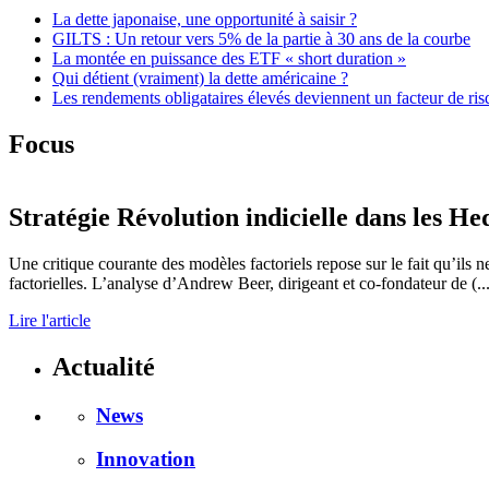
La dette japonaise, une opportunité à saisir ?
GILTS : Un retour vers 5% de la partie à 30 ans de la courbe
La montée en puissance des ETF « short duration »
Qui détient (vraiment) la dette américaine ?
Les rendements obligataires élevés deviennent un facteur de ris
Focus
Stratégie
Révolution indicielle dans les He
Une critique courante des modèles factoriels repose sur le fait qu’ils ne
factorielles. L’analyse d’Andrew Beer, dirigeant et co-fondateur de (...
Lire l'article
Actualité
News
Innovation