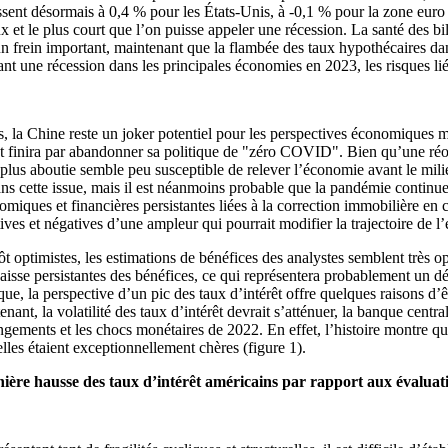
issent désormais à 0,4 % pour les États-Unis, à -0,1 % pour la zone eur
x et le plus court que l’on puisse appeler une récession. La santé des bil
n frein important, maintenant que la flambée des taux hypothécaires da
une récession dans les principales économies en 2023, les risques liés
la Chine reste un joker potentiel pour les perspectives économiques mon
nt finira par abandonner sa politique de "zéro COVID". Bien qu’une réo
a plus aboutie semble peu susceptible de relever l’économie avant le mi
 cette issue, mais il est néanmoins probable que la pandémie continue
iques et financières persistantes liées à la correction immobilière en c
itives et négatives d’une ampleur qui pourrait modifier la trajectoire de
 optimistes, les estimations de bénéfices des analystes semblent très opt
aisse persistantes des bénéfices, ce qui représentera probablement un dé
ue, la perspective d’un pic des taux d’intérêt offre quelques raisons d’ê
enant, la volatilité des taux d’intérêt devrait s’atténuer, la banque centr
changements et les chocs monétaires de 2022. En effet, l’histoire montre 
lles étaient exceptionnellement chères (figure 1).
ière hausse des taux d’intérêt américains par rapport aux évaluat