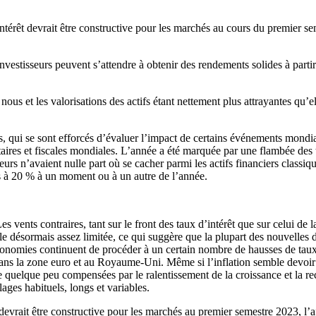
intérêt devrait être constructive pour les marchés au cours du premier se
investisseurs peuvent s’attendre à obtenir des rendements solides à part
nous et les valorisations des actifs étant nettement plus attrayantes qu’e
s, qui se sont efforcés d’évaluer l’impact de certains événements mondiau
aires et fiscales mondiales. L’année a été marquée par une flambée des
seurs n’avaient nulle part où se cacher parmi les actifs financiers classi
es à 20 % à un moment ou à un autre de l’année.
vents contraires, tant sur le front des taux d’intérêt que sur celui de l
 désormais assez limitée, ce qui suggère que la plupart des nouvelles di
conomies continuent de procéder à un certain nombre de hausses de taux 
 dans la zone euro et au Royaume-Uni. Même si l’inflation semble devoi
 quelque peu compensées par le ralentissement de la croissance et la rec
ages habituels, longs et variables.
 devrait être constructive pour les marchés au premier semestre 2023, l’a