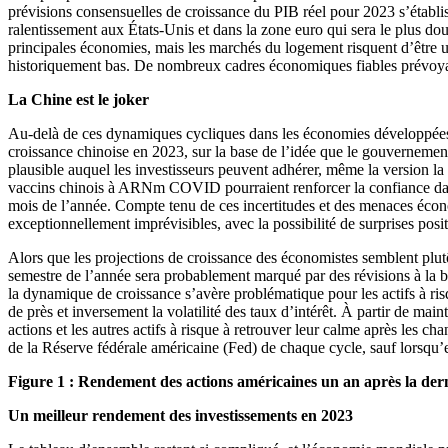
prévisions consensuelles de croissance du PIB réel pour 2023 s’établ
ralentissement aux États-Unis et dans la zone euro qui sera le plus dou
principales économies, mais les marchés du logement risquent d’être u
historiquement bas. De nombreux cadres économiques fiables prévoyant 
La Chine est le joker
Au-delà de ces dynamiques cycliques dans les économies développées, 
croissance chinoise en 2023, sur la base de l’idée que le gouverneme
plausible auquel les investisseurs peuvent adhérer, même la version l
vaccins chinois à ARNm COVID pourraient renforcer la confiance dans
mois de l’année. Compte tenu de ces incertitudes et des menaces économ
exceptionnellement imprévisibles, avec la possibilité de surprises pos
Alors que les projections de croissance des économistes semblent plutôt
semestre de l’année sera probablement marqué par des révisions à la b
la dynamique de croissance s’avère problématique pour les actifs à risq
de près et inversement la volatilité des taux d’intérêt. À partir de maint
actions et les autres actifs à risque à retrouver leur calme après les 
de la Réserve fédérale américaine (Fed) de chaque cycle, sauf lorsqu’e
Figure 1 : Rendement des actions américaines un an après la dern
Un meilleur rendement des investissements en 2023