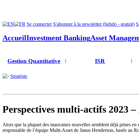
Se connecter
S'abonner à la newsletter (hebdo - gratuit)
S
Accueil
Investment Banking
Asset Manage
Gestion Quantitative
ISR
|
|
Stratégie
Perspectives multi-actifs 2023 
Alors que la plupart des mauvaises nouvelles semblent déjà prises en c
responsable de l’équipe Multi-Asset de Janus Henderson, basée au Roya