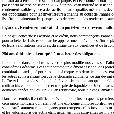
Le tableau d’ensemble restant si compliqué, et l’économie mondiale prése
passent du marché baissier de 2022 à un nouveau marché haussier en 20
rendements solides grâce à des actifs de haute qualité, même s’ils d
des opportunités pour les investisseurs a changé au cours de l’année 
ils offrent maintenant les perspectives de revenu et les rendements atte
Figure 2 : Rendement indicatif d’un portefeuille de revenu multi-a
En ce qui concerne les actions et le crédit, nous commençons l’année ave
pour acheter les baisses de marché apparemment inévitables. Sur le pl
de leurs valorisations relatives, du risque lié aux bénéfices et de la 
250 ans d’histoire disent qu’il faut acheter des obligations
Le domaine dans lequel nous avons le plus modifié nos vues sur l’alloc
considérons désormais cet actif comme un élément essentiel des portefeu
combinaison ambiguë pour les actifs à risque, ces deux tendances serai
les autres actifs à risque lorsque le chômage augmente, ce qui devrait se
l’offre et la demande semble plutôt favorable, maintenant qu’une réduc
multi-actifs et a contribué à créer une pile de liquidités de 67 millia
dernières années civiles. En 250 ans d’histoire, nous n’avons jamais vu
Dans l’ensemble, il est difficile d’éviter la conclusion que les premie
croissance mondiale qui ralentit et une économie chinoise confrontée à
soient suffisamment encourageants pour compenser les inévitables mauv
et les valorisations des actifs étant nettement plus attrayantes qu’il 