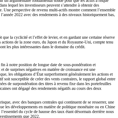
ablir un argumentaire fondamental solide pour que les actifs à risque
ns lequel les investisseurs peuvent s’attendre à obtenir des
ute. Une perspective de revenu multi-actifs montre comment l’ensemble
cé l’année 2022 avec des rendements à des niveaux historiquement bas,
ue la cyclicité et l’effet de levier, et en gardant une certaine réserve
les actions de la zone euro, du Japon et du Royaume-Uni, compte tenu
ont les plus intéressantes dans le domaine du crédit.
 fin à notre position de longue date de sous-pondération et
 et de surprises négatives en matière de croissance est une
que, les obligations d’État surperforment généralement les actions et
f soit susceptible de créer des vents contraires, le rapport global entre
es de surpondération des titres à revenu fixe dans les portefeuilles
méricaines ont dégagé des rendements négatifs au cours des deux
 risque, avec des banques centrales qui continuent de se resserrer, une
e que les développements en matière de politique monétaire ou en Chine
l’essentiel du cycle de hausse des taux étant désormais derrière nous
investissements que 2022.