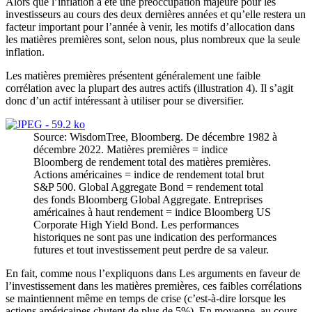
Alors que l’inflation a été une préoccupation majeure pour les
investisseurs au cours des deux dernières années et qu’elle restera un
facteur important pour l’année à venir, les motifs d’allocation dans
les matières premières sont, selon nous, plus nombreux que la seule
inflation.
Les matières premières présentent généralement une faible
corrélation avec la plupart des autres actifs (illustration 4). Il s’agit
donc d’un actif intéressant à utiliser pour se diversifier.
Source: WisdomTree, Bloomberg. De décembre 1982 à
décembre 2022. Matières premières = indice
Bloomberg de rendement total des matières premières.
Actions américaines = indice de rendement total brut
S&P 500. Global Aggregate Bond = rendement total
des fonds Bloomberg Global Aggregate. Entreprises
américaines à haut rendement = indice Bloomberg US
Corporate High Yield Bond. Les performances
historiques ne sont pas une indication des performances
futures et tout investissement peut perdre de sa valeur.
En fait, comme nous l’expliquons dans Les arguments en faveur de
l’investissement dans les matières premières, ces faibles corrélations
se maintiennent même en temps de crise (c’est-à-dire lorsque les
actions américaines chutent de plus de 5%). En moyenne, au cours