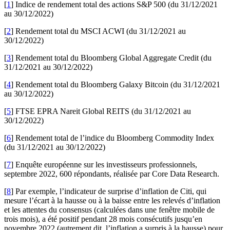
[
1
] Indice de rendement total des actions S&P 500 (du 31/12/2021
au 30/12/2022)
[
2
] Rendement total du MSCI ACWI (du 31/12/2021 au
30/12/2022)
[
3
] Rendement total du Bloomberg Global Aggregate Credit (du
31/12/2021 au 30/12/2022)
[
4
] Rendement total du Bloomberg Galaxy Bitcoin (du 31/12/2021
au 30/12/2022)
[
5
] FTSE EPRA Nareit Global REITS (du 31/12/2021 au
30/12/2022)
[
6
] Rendement total de l’indice du Bloomberg Commodity Index
(du 31/12/2021 au 30/12/2022)
[
7
] Enquête européenne sur les investisseurs professionnels,
septembre 2022, 600 répondants, réalisée par Core Data Research.
[
8
] Par exemple, l’indicateur de surprise d’inflation de Citi, qui
mesure l’écart à la hausse ou à la baisse entre les relevés d’inflation
et les attentes du consensus (calculées dans une fenêtre mobile de
trois mois), a été positif pendant 28 mois consécutifs jusqu’en
novembre 2022 (autrement dit, l’inflation a surpris à la hausse) pour