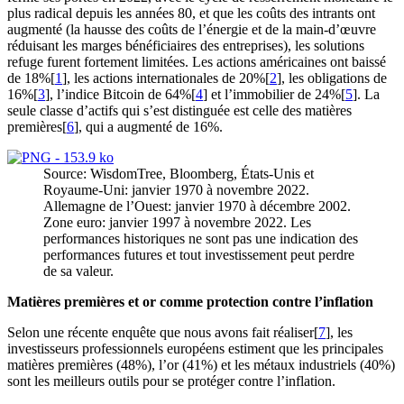
plus radical depuis les années 80, et que les coûts des intrants ont
augmenté (la hausse des coûts de l’énergie et de la main-d’œuvre
réduisant les marges bénéficiaires des entreprises), les solutions
refuge furent fortement limitées. Les actions américaines ont baissé
de 18%[
1
], les actions internationales de 20%[
2
], les obligations de
16%[
3
], l’indice Bitcoin de 64%[
4
] et l’immobilier de 24%[
5
]. La
seule classe d’actifs qui s’est distinguée est celle des matières
premières[
6
], qui a augmenté de 16%.
Source: WisdomTree, Bloomberg, États-Unis et
Royaume-Uni: janvier 1970 à novembre 2022.
Allemagne de l’Ouest: janvier 1970 à décembre 2002.
Zone euro: janvier 1997 à novembre 2022. Les
performances historiques ne sont pas une indication des
performances futures et tout investissement peut perdre
de sa valeur.
Matières premières et or comme protection contre l’inflation
Selon une récente enquête que nous avons fait réaliser[
7
], les
investisseurs professionnels européens estiment que les principales
matières premières (48%), l’or (41%) et les métaux industriels (40%)
sont les meilleurs outils pour se protéger contre l’inflation.