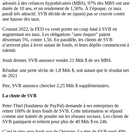
adossés à des créances hypothécaires (MBS). 97% des MBS ont une
durée de 10 ans, et un rendement de 1,56%. À l’époque, ce taux
paraît très attractif. SVB décide de ne (quasi) pas se couvrir contre
une hausse des taux.
Courant 2022, la FED va venir porter un coup fatal à SVB en
augmentant ses taux. Les obligations "sans risques" paient
désormais 5%, contre 1,56. En parallèle, les clients de SVB
n’arrivent plus à lever autant de fonds, et leurs dépôts commencent à
ralentir.
Jeudi dernier, SVB annonce vendre 21 Mds $ de ses MBS.
Résultat: une perte sèche de 1,8 Mds $, soit autant que le résultat net
de 2021
Pire, SVB annonce chercher 2,25 Mds $ supplémentaires.
La chute de SVB
Peter Thiel (fondateur de PayPal) demande à ses entreprises de
retirer 100% de leurs fonds de SVB. Cette information se répand
comme une trainée de poudre sur les réseaux sociaux. Les clients de
SVB paniquent et retirent pour plus de 40 Mds $ en 24h.
C’est le plus gros bank run de l’histoire. Le titre de SVB perd 40%.