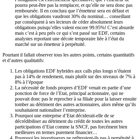
pourra peut-être pas la remplacer, et qu’elle ne sera donc pas
remboursée. Il en conclura que l’émetteur sera en défaut et
que les obligations vaudront 30% du nominal… conseillant
par conséquent à ses lecteurs de céder absolument leurs
obligations puisqu’elles valent encore 99.95%! C’est absurde
mais c’est à peu près ce qui s’est passé sur EDF, certains
analystes reportant une décote temporaire liée à l’état du
marché sur un émetteur à perpétuité.
Pourtant il fallait observer tous les autres points, certains quantitatifs
et d’autres qualitatifs:
Les obligations EDF hybrides aux calls plus longs n’étaient
pas à 14% de rendement, mais plutôt sur des niveaux de 7% à
8% à l’époque
La nécessité de fonds propres d’EDF venait en partie d’une
ponction de force de l’Etat, principal actionnaire, qui ne
pouvait donc pas le reprocher à sa filiale pour la laisser ensuite
tomber au détriment des autres actionnaires, alors même qu’ils
souhaitaient nationaliser l’entreprise.
Pourquoi une entreprise d’Etat déciderait-elle de se
décrédibiliser au détriment du crédit de toutes les autres
participations d’Etat comme la SNCF, pas forcément bien
meilleures en termes purement financier…
Pourquoi les investisseurs ne prêteraient-ils pas à perpétuité à