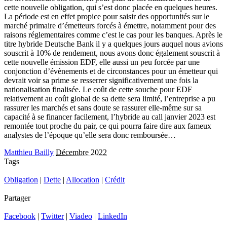
cette nouvelle obligation, qui s’est donc placée en quelques heures.
La période est en effet propice pour saisir des opportunités sur le
marché primaire d’émetteurs forcés à émettre, notamment pour des
raisons réglementaires comme c’est le cas pour les banques. Après le
titre hybride Deutsche Bank il y a quelques jours auquel nous avions
souscrit à 10% de rendement, nous avons donc également souscrit à
cette nouvelle émission EDF, elle aussi un peu forcée par une
conjonction d’évènements et de circonstances pour un émetteur qui
devrait voir sa prime se resserrer significativement une fois la
nationalisation finalisée. Le coût de cette souche pour EDF
relativement au coût global de sa dette sera limité, l’entreprise a pu
rassurer les marchés et sans doute se rassurer elle-même sur sa
capacité à se financer facilement, l’hybride au call janvier 2023 est
remontée tout proche du pair, ce qui pourra faire dire aux fameux
analystes de l’époque qu’elle sera donc remboursée…
Matthieu Bailly
Décembre 2022
Tags
Obligation
|
Dette
|
Allocation
|
Crédit
Partager
Facebook
|
Twitter
|
Viadeo
|
LinkedIn