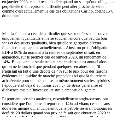
en janvier 2023, ce qui reste modéré quand on sait qu’une obligation
perpétuelle d’entreprise en difficulté peut aller proche de zéro,
comme c’est actuellement le cas des obligations Casino, cotant 15%
du nominal…
Mais la finance a ceci de particulier que ses modèles sont souvent
uniquement quantitatifs et ne se soucient encore que peu du bon
sens et des sujets qualitatifs, bien qu’elle se gargarise d’extra
financier en apparence actuellement… Ainsi, un prix d’obligation
EDF à 96% du nominal à la rentrée de septembre offrait, en
apparence, sur le premier call de janvier 2023, un rendement de
14%. En apparence seulement car ce rendement est annuel alors
qu’on ne le touchait que pendant quelques semaines et qu’il
s’agissait en fait d’une décote de 4% sur le prix pour des raisons
évidentes de liquidité de marché (rappelons ici que la fourchette
achat/vente pour un même titre au même moment sur les hybrides à
l’époque était déjà d’au moins 2% …), de stress généralisé et
d’absence totale d’investisseurs sur le créneau obligataire.
Et pourtant, certains analystes, essentiellement anglo-saxons, ont
considéré que l’on pouvait reporter ce 14% ad vitam; ce sont sans
doute les mêmes qui anticipaient que le pétrole resterait toujours en
deçà de 20 dollars quand son prix ne faisait que chuter en 2020 et