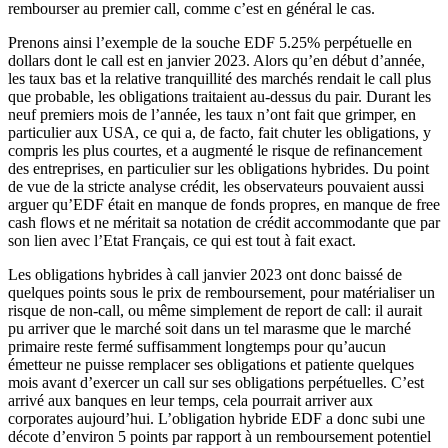
rembourser au premier call, comme c’est en général le cas.
Prenons ainsi l’exemple de la souche EDF 5.25% perpétuelle en
dollars dont le call est en janvier 2023. Alors qu’en début d’année,
les taux bas et la relative tranquillité des marchés rendait le call plus
que probable, les obligations traitaient au-dessus du pair. Durant les
neuf premiers mois de l’année, les taux n’ont fait que grimper, en
particulier aux USA, ce qui a, de facto, fait chuter les obligations, y
compris les plus courtes, et a augmenté le risque de refinancement
des entreprises, en particulier sur les obligations hybrides. Du point
de vue de la stricte analyse crédit, les observateurs pouvaient aussi
arguer qu’EDF était en manque de fonds propres, en manque de free
cash flows et ne méritait sa notation de crédit accommodante que par
son lien avec l’Etat Français, ce qui est tout à fait exact.
Les obligations hybrides à call janvier 2023 ont donc baissé de
quelques points sous le prix de remboursement, pour matérialiser un
risque de non-call, ou même simplement de report de call: il aurait
pu arriver que le marché soit dans un tel marasme que le marché
primaire reste fermé suffisamment longtemps pour qu’aucun
émetteur ne puisse remplacer ses obligations et patiente quelques
mois avant d’exercer un call sur ses obligations perpétuelles. C’est
arrivé aux banques en leur temps, cela pourrait arriver aux
corporates aujourd’hui. L’obligation hybride EDF a donc subi une
décote d’environ 5 points par rapport à un remboursement potentiel