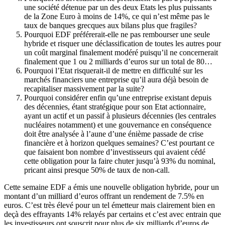
une société détenue par un des deux Etats les plus puissants
de la Zone Euro à moins de 14%, ce qui n’est même pas le
taux de banques grecques aux bilans plus que fragiles?
Pourquoi EDF préférerait-elle ne pas rembourser une seule
hybride et risquer une déclassification de toutes les autres pour
un coût marginal finalement modéré puisqu’il ne concernerait
finalement que 1 ou 2 milliards d’euros sur un total de 80…
Pourquoi l’Etat risquerait-il de mettre en difficulté sur les
marchés financiers une entreprise qu’il aura déjà besoin de
recapitaliser massivement par la suite?
Pourquoi considérer enfin qu’une entreprise existant depuis
des décennies, étant stratégique pour son Etat actionnaire,
ayant un actif et un passif à plusieurs décennies (les centrales
nucléaires notamment) et une gouvernance en conséquence
doit être analysée à l’aune d’une énième passade de crise
financière et à horizon quelques semaines? C’est pourtant ce
que faisaient bon nombre d’investisseurs qui avaient cédé
cette obligation pour la faire chuter jusqu’à 93% du nominal,
pricant ainsi presque 50% de taux de non-call.
Cette semaine EDF a émis une nouvelle obligation hybride, pour un
montant d’un milliard d’euros offrant un rendement de 7.5% en
euros. C’est très élevé pour un tel émetteur mais clairement bien en
deçà des effrayants 14% relayés par certains et c’est avec entrain que
les investisseurs ont souscrit pour plus de six milliards d’euros de