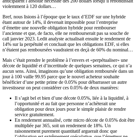
anticipaient l’absolue nécessité des 200 dollars lorsqu’il rebondissait
violemment à 120 dollars…
Bref, nous lisions à l’époque que le taux d’EDF sur une hybride
étant autour de 14%, il devenait impossible pour l’entreprise
d’émettre une nouvelle obligation hybride pour rembourser
l’ancienne et que, de facto, elle ne rembourserait pas sa souche de
call janvier 2023. Ledit analyste actualisait ensuite le rendement de
14% sur la perpétuité et concluait que les obligations EDF, si elles
n’étaient pas remboursées vaudraient en deçà de 60% du nominal…
Mais c’était prendre le problème à l’envers et «perpétualiser» une
décote de liquidité et d’incertitude de quelques semaines, ce qui n’a
aucun sens. Ainsi, imaginons qu’une obligation remboursée dans un
jour à 100 vaille 99.95 parce que le nouvel acheteur souhaite
bénéficier d’une petite prime de 0.05% pour débarrasser un autre
investisseur on peut considérer ces 0.05% de deux manières:
Il s’agit bel et bien d’une décote 0.05%, liée à la liquidité, à
l’opportunité et au fait que personne n’achèterait une
obligation pour deux jours pour le simple plaisir de rendre
service gratuitement.
En rendement annualisé, cette micro décote de 0.05% doit être
multipliée par 365, soit un rendement de 18%. Un
raisonnement purement quantitatif arguerait donc que
l’obligation est extrêmement spéculative, que l’émetteur ne