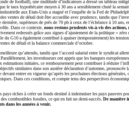
nde de football), une multitude d’indicateurs a dressé un tableau mitigé
s que le taux hypothécaire moyen à 30 ans a sensiblement chuté la semai
ndustrielle aux Etats-Unis a stagné et l’enquête de la Fed de Philadelph
des ventes de détail doit être accueillie avec prudence, tandis que l’inv
ne dernière, supérieurs de près de 70 pb à ceux de l’échéance à 10 ans
ofile. Dans ce contexte,
nous restons prudents vis-à-vis des actions
 vivement redressés grâce aux signes d’ajustement de la politique « zéro 
le du G10 a également contribué à apaiser (temporairement) les tensio
entes de détail et la balance commerciale d’octobre.
eilleure qu’attendu, tandis que l’accord salarial entre le syndicat alle
es. Parallèlement, les investisseurs ont appris que les banques europé
estimations initiales, ce remboursement peut contribuer à réduire l’infla
bjectifs similaires dans son austère déclaration d’automne, prononcée la
vant entrer en vigueur qu’après les prochaines élections générales, on 
itanniques. Dans ces conditions, et compte tenu des perspectives écon
pays riches à créer un fonds destiné à indemniser les pays pauvres p
t des combustibles fossiles, ce qui en fait un demi-succès.
De manière i
nts dans les années à venir.