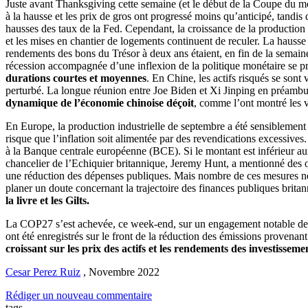
Juste avant Thanksgiving cette semaine (et le début de la Coupe du mo
à la hausse et les prix de gros ont progressé moins qu’anticipé, tandi
hausses des taux de la Fed. Cependant, la croissance de la production i
et les mises en chantier de logements continuent de reculer. La hausse 
rendements des bons du Trésor à deux ans étaient, en fin de la semai
récession accompagnée d’une inflexion de la politique monétaire se pr
durations courtes et moyennes
. En Chine, les actifs risqués se sont
perturbé. La longue réunion entre Joe Biden et Xi Jinping en préambu
dynamique de l’économie chinoise déçoit
, comme l’ont montré les v
En Europe, la production industrielle de septembre a été sensiblement m
risque que l’inflation soit alimentée par des revendications excessiv
à la Banque centrale européenne (BCE). Si le montant est inférieur aux 
chancelier de l’Echiquier britannique, Jeremy Hunt, a mentionné des o
une réduction des dépenses publiques. Mais nombre de ces mesures ne de
planer un doute concernant la trajectoire des finances publiques br
la livre et les Gilts.
La COP27 s’est achevée, ce week-end, sur un engagement notable des 
ont été enregistrés sur le front de la réduction des émissions provenan
croissant sur les prix des actifs et les rendements des investisseme
Cesar Perez Ruiz
,
Novembre 2022
Rédiger un nouveau commentaire
tags