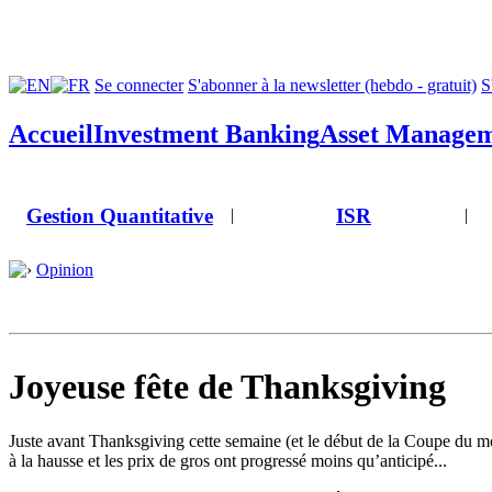
Se connecter
S'abonner à la newsletter (hebdo - gratuit)
S
Accueil
Investment Banking
Asset Manage
Gestion Quantitative
ISR
|
|
Opinion
Joyeuse fête de Thanksgiving
Juste avant Thanksgiving cette semaine (et le début de la Coupe du mo
à la hausse et les prix de gros ont progressé moins qu’anticipé...