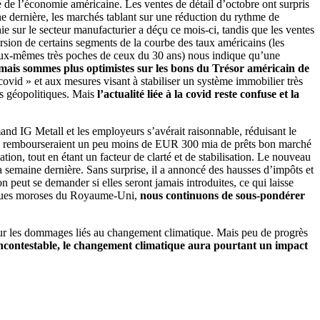
 de l’économie américaine. Les ventes de détail d’octobre ont surpris
ne dernière, les marchés tablant sur une réduction du rythme de
ie sur le secteur manufacturier a déçu ce mois-ci, tandis que les ventes
ersion de certains segments de la courbe des taux américains (les
, eux-mêmes très poches de ceux du 30 ans) nous indique qu’une
, mais sommes plus optimistes sur les bons du Trésor américain de
covid » et aux mesures visant à stabiliser un système immobilier très
ns géopolitiques. Mais
l’actualité liée à la covid reste confuse et la
mand IG Metall et les employeurs s’avérait raisonnable, réduisant le
ennes rembourseraient un peu moins de EUR 300 mia de prêts bon marché
tion, tout en étant un facteur de clarté et de stabilisation. Le nouveau
 semaine dernière. Sans surprise, il a annoncé des hausses d’impôts et
peut se demander si elles seront jamais introduites, ce qui laisse
omiques moroses du Royaume-Uni,
nous continuons de sous-pondérer
our les dommages liés au changement climatique. Mais peu de progrès
ncontestable, le changement climatique aura pourtant un impact