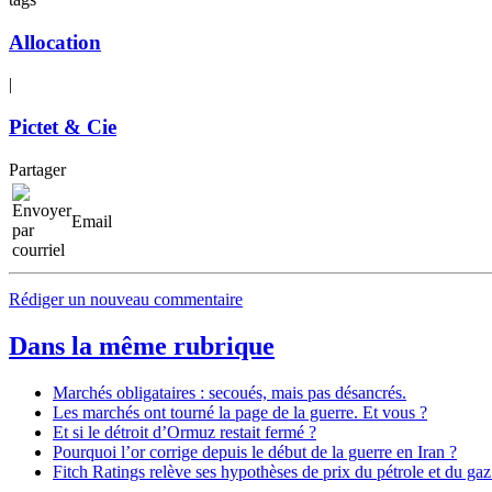
Allocation
|
Pictet & Cie
Partager
Email
Rédiger un nouveau commentaire
Dans la même rubrique
Marchés obligataires : secoués, mais pas désancrés.
Les marchés ont tourné la page de la guerre. Et vous ?
Et si le détroit d’Ormuz restait fermé ?
Pourquoi l’or corrige depuis le début de la guerre en Iran ?
Fitch Ratings relève ses hypothèses de prix du pétrole et du gaz