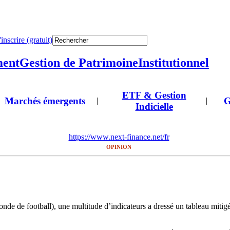
'inscrire (gratuit)
ment
Gestion de Patrimoine
Institutionnel
ETF & Gestion
Marchés émergents
G
|
|
Indicielle
https://www.next-finance.net/fr
OPINION
nde de football), une multitude d’indicateurs a dressé un tableau mitigé