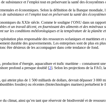
de subsistance et l’emploi tout en préservant la santé des écosystèmes 
ementales et économiques. Selon la définition de la Banque mondiale,
de subsistance et l’emploi tout en préservant la santé des écosystème
économiques du XXIe siècle. Comme le souligne l’ONU dans un rapport 
les et un travail décent, en fournissant des aliments et des minéraux s
sant sur les conditions météorologiques et la température de la planète 
itation plus responsable des ressources océaniques et maritimes et u
ppement durable des gouvernements. Les entreprises sont de plus en plus
 donc être désireux de les accompagner dans cette tendance de fond.
e, production d’énergie, aquaculture et trafic maritime – connaissent un
fshore profond a presque doublé [
2
]. Selon les projections de la FAO, l
i atteint plus de 1 500 milliards de dollars, devrait dépasser 3 000 mil
ombustibles fossiles) ou récentes (biotechnologies marines) perturbent le f
 du climat, ainsi qu’en tant que réservoir de biodiversité et de ressourc