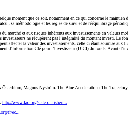
à quelque moment que ce soit, notamment en ce qui concerne le maintien d
lcul, sa méthodologie et les règles de suivi et de rééquilibrage périodiq
s du marché et aux risques inhérents aux investissements en valeurs mobi
s investisseurs ne récupèrent pas l’intégralité du montant investi. Le fo
eut affecter la valeur des investissements, celle-ci étant soumise aux f
ment d’Information Clé pour l’Investisseur (DICI) du fonds. Avant d’inve
rik Österblom, Magnus Nyström. The Blue Acceleration : The Trajectory
e.
http://www.fao.org/state-of-fisheri...
org/fr/ec...