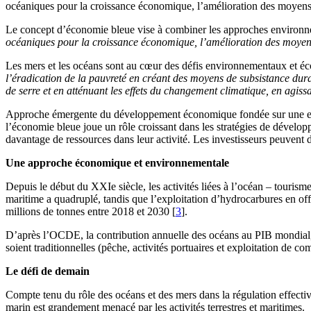
océaniques pour la croissance économique, l’amélioration des moyens 
Le concept d’économie bleue vise à combiner les approches environn
océaniques pour la croissance économique, l’amélioration des moyens 
Les mers et les océans sont au cœur des défis environnementaux et 
l’éradication de la pauvreté en créant des moyens de subsistance durab
de serre et en atténuant les effets du changement climatique, en agis
Approche émergente du développement économique fondée sur une explo
l’économie bleue joue un rôle croissant dans les stratégies de dévelo
davantage de ressources dans leur activité. Les investisseurs peuvent
Une approche économique et environnementale
Depuis le début du XXIe siècle, les activités liées à l’océan – tourism
maritime a quadruplé, tandis que l’exploitation d’hydrocarbures en of
millions de tonnes entre 2018 et 2030 [
3
].
D’après l’OCDE, la contribution annuelle des océans au PIB mondial, qu
soient traditionnelles (pêche, activités portuaires et exploitation de c
Le défi de demain
Compte tenu du rôle des océans et des mers dans la régulation effective
marin est grandement menacé par les activités terrestres et maritimes.