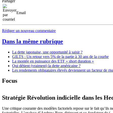
Partager
Email
Rédiger un nouveau commentaire
Dans la même rubrique
La dette japonaise, une opportunité à saisir ?
GILTS : Un retour vers 5% de la partie à 30 ans de la courbe
La montée en puissance des ETF « short duration »
Qui détient (vraiment) la dette américaine ?
Les rendements obligataires élevés deviennent un facteur de ris
Focus
Stratégie
Révolution indicielle dans les He
Une critique courante des modèles factoriels repose sur le fait qu’ils ne
factorielles. L’analyse d’Andrew Beer, dirigeant et co-fondateur de (...