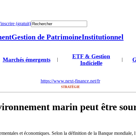
'inscrire (gratuit)
ment
Gestion de Patrimoine
Institutionnel
ETF & Gestion
Marchés émergents
G
|
|
Indicielle
https://www.next-finance.net/fr
STRATÉGIE
vironnement marin peut être sou
entales et économiques. Selon la définition de la Banque mondiale, l’é