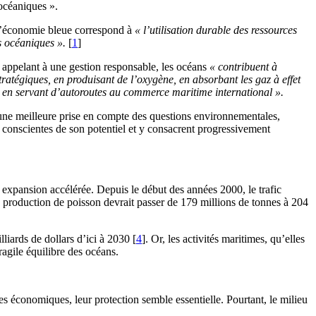
océaniques ».
 l’économie bleue correspond à
« l’utilisation durable des ressources
s océaniques ».
[
1
]
appelant à une gestion responsable, les océans
« contribuent à
tratégiques, en produisant de l’oxygène, en absorbant les gaz à effet
et en servant d’autoroutes au commerce maritime international ».
ne meilleure prise en compte des questions environnementales,
 conscientes de son potentiel et y consacrent progressivement
e expansion accélérée. Depuis le début des années 2000, le trafic
a production de poisson devrait passer de 179 millions de tonnes à 204
liards de dollars d’ici à 2030 [
4
]. Or, les activités maritimes, qu’elles
ragile équilibre des océans.
es économiques, leur protection semble essentielle. Pourtant, le milieu