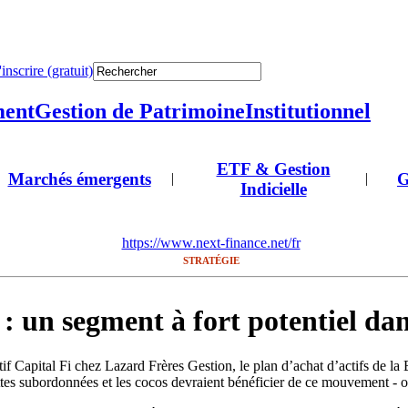
'inscrire (gratuit)
ment
Gestion de Patrimoine
Institutionnel
ETF & Gestion
Marchés émergents
G
|
|
Indicielle
https://www.next-finance.net/fr
STRATÉGIE
 : un segment à fort potentiel d
if Capital Fi chez Lazard Frères Gestion, le plan d’achat d’actifs de la 
 dettes subordonnées et les cocos devraient bénéficier de ce mouvement - 