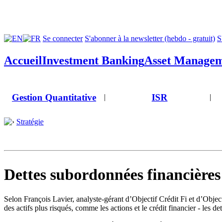
Se connecter
S'abonner à la newsletter (hebdo - gratuit)
S
Accueil
Investment Banking
Asset Manage
Gestion Quantitative
ISR
|
|
Stratégie
Dettes subordonnées financières
Selon François Lavier, analyste-gérant d’Objectif Crédit Fi et d’Object
des actifs plus risqués, comme les actions et le crédit financier - les