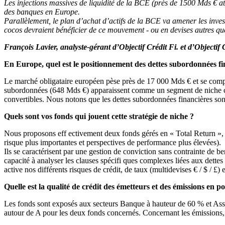
Les injections massives de liquidité de la BCE (près de 1500 Mds € att
des banques en Europe.
Parallèlement, le plan d’achat d’actifs de la BCE va amener les investi
cocos devraient bénéficier de ce mouvement - ou en devises autres que
François Lavier, analyste-gérant d’Objectif Crédit Fi. et d’Objectif 
En Europe, quel est le positionnement des dettes subordonnées fi
Le marché obligataire européen pèse près de 17 000 Mds € et se compos
subordonnées (648 Mds €) apparaissent comme un segment de niche comp
convertibles. Nous notons que les dettes subordonnées financières sont
Quels sont vos fonds qui jouent cette stratégie de niche ?
Nous proposons eff ectivement deux fonds gérés en « Total Return »
risque plus importantes et perspectives de performance plus élevées).
Ils se caractérisent par une gestion de conviction sans contrainte de 
capacité à analyser les clauses spécifi ques complexes liées aux dettes
active nos différents risques de crédit, de taux (multidevises € / $ / £) 
Quelle est la qualité de crédit des émetteurs et des émissions en po
Les fonds sont exposés aux secteurs Banque à hauteur de 60 % et Assur
autour de A pour les deux fonds concernés. Concernant les émissions