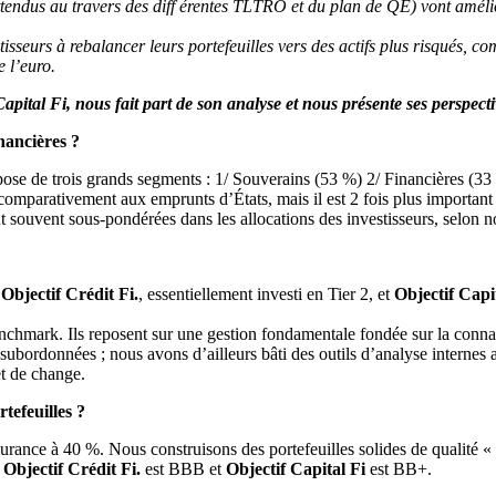
endus au travers des diff érentes TLTRO et du plan de QE) vont améliorer
sseurs à rebalancer leurs portefeuilles vers des actifs plus risqués, comm
 l’euro.
Capital Fi, nous fait part de son analyse et nous présente ses perspect
nancières ?
e de trois grands segments : 1/ Souverains (53 %) 2/ Financières (33 %)
arativement aux emprunts d’États, mais il est 2 fois plus important q
 souvent sous-pondérées dans les allocations des investisseurs, selon no
,
Objectif Crédit Fi.
, essentiellement investi en Tier 2, et
Objectif Capi
benchmark. Ils reposent sur une gestion fondamentale fondée sur la conna
 subordonnées ; nous avons d’ailleurs bâti des outils d’analyse internes 
et de change.
rtefeuilles ?
ance à 40 %. Nous construisons des portefeuilles solides de qualité « I
,
Objectif Crédit Fi.
est BBB et
Objectif Capital Fi
est BB+.