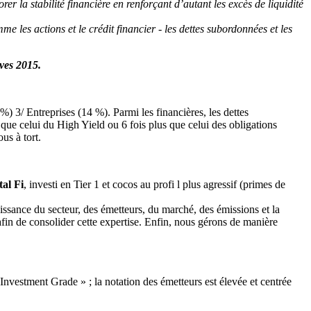
 la stabilité financière en renforçant d’autant les excès de liquidité
e les actions et le crédit financier - les dettes subordonnées et les
ives 2015.
 3/ Entreprises (14 %). Parmi les financières, les dettes
ue celui du High Yield ou 6 fois plus que celui des obligations
us à tort.
tal Fi
, investi en Tier 1 et cocos au profi l plus agressif (primes de
issance du secteur, des émetteurs, du marché, des émissions et la
afin de consolider cette expertise. Enfin, nous gérons de manière
nvestment Grade » ; la notation des émetteurs est élevée et centrée