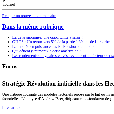
Rédiger un nouveau commentaire
Dans la même rubrique
La dette japonaise, une opportunité à saisir ?
GILTS : Un retour vers 5% de la partie à 30 ans de la courbe
La montée en puissance des ETF « short duration »
Qui détient (vraiment) la dette américaine ?
Les rendements obligataires élevés deviennent un facteur de ris
Focus
Stratégie
Révolution indicielle dans les He
Une critique courante des modèles factoriels repose sur le fait qu’ils ne
factorielles. L’analyse d’Andrew Beer, dirigeant et co-fondateur de (...
Lire l'article