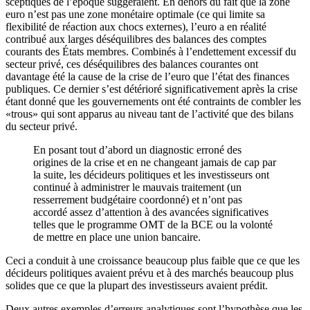
sceptiques de l’époque suggéraient. En dehors du fait que la zone
euro n’est pas une zone monétaire optimale (ce qui limite sa
flexibilité de réaction aux chocs externes), l’euro a en réalité
contribué aux larges déséquilibres des balances des comptes
courants des États membres. Combinés à l’endettement excessif du
secteur privé, ces déséquilibres des balances courantes ont
davantage été la cause de la crise de l’euro que l’état des finances
publiques. Ce dernier s’est détérioré significativement après la crise
étant donné que les gouvernements ont été contraints de combler les
«trous» qui sont apparus au niveau tant de l’activité que des bilans
du secteur privé.
En posant tout d’abord un diagnostic erroné des
origines de la crise et en ne changeant jamais de cap par
la suite, les décideurs politiques et les investisseurs ont
continué à administrer le mauvais traitement (un
resserrement budgétaire coordonné) et n’ont pas
accordé assez d’attention à des avancées significatives
telles que le programme OMT de la BCE ou la volonté
de mettre en place une union bancaire.
Ceci a conduit à une croissance beaucoup plus faible que ce que les
décideurs politiques avaient prévu et à des marchés beaucoup plus
solides que ce que la plupart des investisseurs avaient prédit.
Deux autres exemples d’erreurs analytiques sont l’hypothèse que les