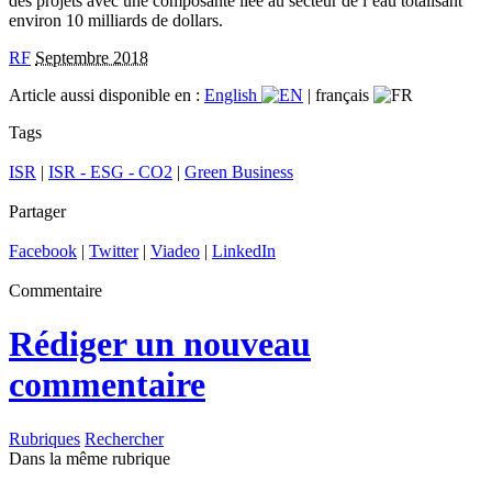
des projets avec une composante liée au secteur de l’eau totalisant
environ 10 milliards de dollars.
RF
Septembre 2018
Article aussi disponible en :
English
|
français
Tags
ISR
|
ISR - ESG - CO2
|
Green Business
Partager
Facebook
|
Twitter
|
Viadeo
|
LinkedIn
Commentaire
Rédiger un nouveau
commentaire
Rubriques
Rechercher
Dans la même rubrique