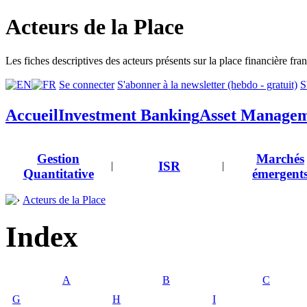
Acteurs de la Place
Les fiches descriptives des acteurs présents sur la place financière fra
Se connecter
S'abonner à la newsletter (hebdo - gratuit)
S
Accueil
Investment Banking
Asset Manage
Gestion
Marchés
ISR
|
|
Quantitative
émergent
Acteurs de la Place
Index
A
B
C
G
H
I