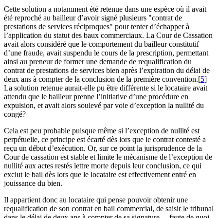
Cette solution a notamment été retenue dans une espèce où il avait
été reproché au bailleur d’avoir signé plusieurs "contrat de
prestations de services réciproques" pour tenter d’échapper à
l’application du statut des baux commerciaux. La Cour de Cassation
avait alors considéré que le comportement du bailleur constitutif
d’une fraude, avait suspendu le cours de la prescription, permettant
ainsi au preneur de former une demande de requalification du
contrat de prestations de services bien après l’expiration du délai de
deux ans à compter de la conclusion de la première convention.[
5
]
La solution retenue aurait-elle pu être différente si le locataire avait
attendu que le bailleur prenne l’initiative d’une procédure en
expulsion, et avait alors soulevé par voie d’exception la nullité du
congé?
Cela est peu probable puisque même si l’exception de nullité est
perpétuelle, ce principe est écarté dès lors que le contrat contesté a
reçu un début d’exécution. Or, sur ce point la jurisprudence de la
Cour de cassation est stable et limite le mécanisme de l’exception de
nullité aux actes restés lettre morte depuis leur conclusion, ce qui
exclut le bail dès lors que le locataire est effectivement entré en
jouissance du bien.
Il appartient donc au locataire qui pense pouvoir obtenir une
requalification de son contrat en bail commercial, de saisir le tribunal
dans le délai de deux ans à compter de sa signature… faute de quoi,