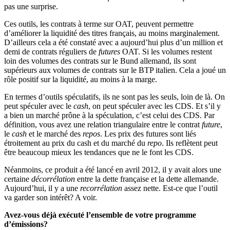
pas une surprise.
Ces outils, les contrats à terme sur OAT, peuvent permettre
d’améliorer la liquidité des titres français, au moins marginalement.
D’ailleurs cela a été constaté avec a aujourd’hui plus d’un million et
demi de contrats réguliers de
futures
OAT. Si les volumes restent
loin des volumes des contrats sur le Bund allemand, ils sont
supérieurs aux volumes de contrats sur le BTP italien. Cela a joué un
rôle positif sur la liquidité, au moins à la marge.
En termes d’outils spéculatifs, ils ne sont pas les seuls, loin de là. On
peut spéculer avec le
cash
, on peut spéculer avec les CDS. Et s’il y
a bien un marché prône à la spéculation, c’est celui des CDS. Par
définition, vous avez une relation triangulaire entre le contrat
future
,
le
cash
et le marché des
repos
. Les prix des futures sont liés
étroitement au prix du cash et du marché du
repo
. Ils reflètent peut
être beaucoup mieux les tendances que ne le font les CDS.
Néanmoins, ce produit a été lancé en avril 2012, il y avait alors une
certaine
décorrélation
entre la dette française et la dette allemande.
Aujourd’hui, il y a une
recorrélation
assez nette. Est-ce que l’outil
va garder son intérêt? A voir.
Avez-vous déjà exécuté l’ensemble de votre programme
d’émissions?