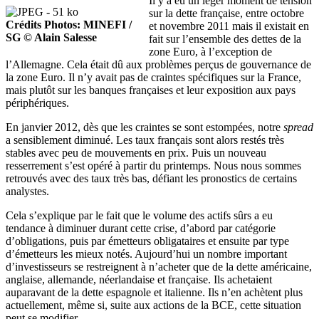
Il y a eu un léger moment de tension
sur la dette française, entre octobre
Crédits Photos: MINEFI /
et novembre 2011 mais il existait en
SG © Alain Salesse
fait sur l’ensemble des dettes de la
zone Euro, à l’exception de
l’Allemagne. Cela était dû aux problèmes perçus de gouvernance de
la zone Euro. Il n’y avait pas de craintes spécifiques sur la France,
mais plutôt sur les banques françaises et leur exposition aux pays
périphériques.
En janvier 2012, dès que les craintes se sont estompées, notre
spread
a sensiblement diminué. Les taux français sont alors restés très
stables avec peu de mouvements en prix. Puis un nouveau
resserrement s’est opéré à partir du printemps. Nous nous sommes
retrouvés avec des taux très bas, défiant les pronostics de certains
analystes.
Cela s’explique par le fait que le volume des actifs sûrs a eu
tendance à diminuer durant cette crise, d’abord par catégorie
d’obligations, puis par émetteurs obligataires et ensuite par type
d’émetteurs les mieux notés. Aujourd’hui un nombre important
d’investisseurs se restreignent à n’acheter que de la dette américaine,
anglaise, allemande, néerlandaise et française. Ils achetaient
auparavant de la dette espagnole et italienne. Ils n’en achètent plus
actuellement, même si, suite aux actions de la BCE, cette situation
peut se modifier.