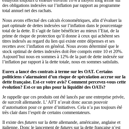
essayons toujours d’émettre environ 10% à moyen long terme sur
des obligations indexées sur l’inflation par rapport au programme
total annuel net des rachats.
Nous avons effectué des calculs économétriques, afin d’évaluer la
part optimale de dettes indexées sur l’inflation dans le pourcentage
total de la dette. Il s’agit de faire bénéficier au mieux l’Etat, de la
prime de risque de protection qu’il donne à ceux qui achètent ses
titres indexés au regard du lien qui existe entre dépenses et ses
recettes avec l’inflation en général. Nous avons déterminé que le
stock optimal de dettes indexées doit être compris entre 10 et 20%.
Aujourd’hui nous en sommes à 12% de la part de dette indexée sur
l’inflation par rapport à la dette totale, nous en sommes satisfaits.
Eurex a lancé des contrats à terme sur les OAT. Certains
politiciens s’alarmaient d’un risque de spéculation accrue sur la
dette française. Est-ce votre avis? Comment percevez-vous cette
évolution? Est-ce un plus pour la liquidité des OATs?
Je rappelle que ces produits ont été lancés par une entreprise privée,
de surcroît allemande. L’ AFT n’avait donc aucun pouvoir
d’autorisation pour ce genre d’initiatives. Cela n’a pas toujours été
très clair dans l’esprit de certains commentateurs.
Il existe des
futures
sur la dette allemande, américaine, anglaise et
italienne. Donc le lancement de
futures
sur la dette française n’est