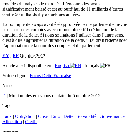
modèles d’analyses de marchés. L’encours des swaps a
significativement baissé et est aujourd’hui de 11 milliards d’euros
contre 50 milliards il y a quelques années.
La politique de swaps avait été approuvée par le parlement et revue
par la cour des comptes avec comme objectif la réduction de la
duration de la dette. Si nous souhaitons l’utiliser dans l’autre sens,
c’est à dire augmenter la duration de la dette, il faudrait redemander
l’approbation de la cour des comptes et du parlement.
F.Y
,
RF
Octobre 2012
Article aussi disponible en :
English
|
français
Voir en ligne :
Focus Dette Francaise
Notes
[
1
] Montant des émissions en date du 5 octobre 2012
Tags
Taux
|
Obligation
|
Crise
|
Euro
|
Dette
|
Solvabilité
|
Gouvernance
|
Allocation
|
Crédit