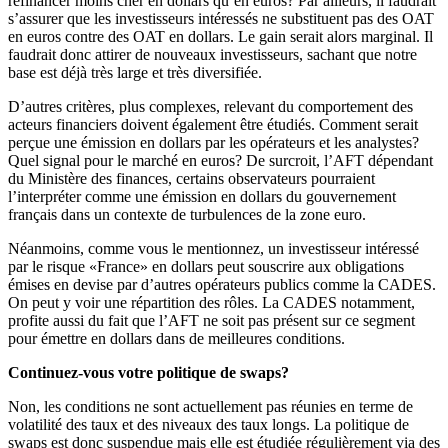
refinancer moins cher en dollars qu’en euros? Par ailleurs, il faudrait
s’assurer que les investisseurs intéressés ne substituent pas des OAT
en euros contre des OAT en dollars. Le gain serait alors marginal. Il
faudrait donc attirer de nouveaux investisseurs, sachant que notre
base est déjà très large et très diversifiée.
D’autres critères, plus complexes, relevant du comportement des
acteurs financiers doivent également être étudiés. Comment serait
perçue une émission en dollars par les opérateurs et les analystes?
Quel signal pour le marché en euros? De surcroit, l’AFT dépendant
du Ministère des finances, certains observateurs pourraient
l’interpréter comme une émission en dollars du gouvernement
français dans un contexte de turbulences de la zone euro.
Néanmoins, comme vous le mentionnez, un investisseur intéressé
par le risque «France» en dollars peut souscrire aux obligations
émises en devise par d’autres opérateurs publics comme la CADES.
On peut y voir une répartition des rôles. La CADES notamment,
profite aussi du fait que l’AFT ne soit pas présent sur ce segment
pour émettre en dollars dans de meilleures conditions.
Continuez-vous votre politique de swaps?
Non, les conditions ne sont actuellement pas réunies en terme de
volatilité des taux et des niveaux des taux longs. La politique de
swaps est donc suspendue mais elle est étudiée régulièrement via des