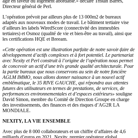
agir en faveur du logement abordable.» déclare Tristan Barrès,
Directeur général de Perl.
L’opération prévoit par ailleurs plus de 13 000m2 de bureaux
adaptés aux nouveaux modes de travail. Le bâtiment tertiaire vise
d’ailleurs les labels WiredScore (connectivité des immeubles
tertiaires) et Osmoz (qualité de vie et bien-être au travail), ainsi que
les certifications HQE et Breeam.
«Cette opération est une illustration parfaite de notre savoir-faire de
développement d’actifs complexes et à fort potentiel. Le partenariat
avec Nexity et Perl construit à l’origine de l’opération nous permet
de concevoir un actif d’une très grande qualité architecturale. Pour
la partie bureaux que nous conservons au sein de notre foncière
AGLM IMMO, nous allons donner naissance à un nouvel actif
emblématique, le 35 RIVE GAUCHE, qui répondra aux attentes
futures des utilisateurs en termes de prestations, de services, de
performances environnementales et d’espaces extérieurs»
souligne
David Simon, membre du Comité de Direction Groupe en charge
des investissements, des finances et des risques d’AG2R LA
MONDIALE.
NEXITY, LA VIE ENSEMBLE
Avec plus de 8 000 collaborateurs et un chiffre d’affaires de 4,6
milliards d’euros en 2021, Nexity, premier opérateur global