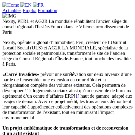
Actualités
Emploi
Formation
Nexity, PERL et AG2R La mondiale réhabilitent l'ancien siège du
conseil régional d'Île-De-France dans le VIIème arrondissement de
Paris
Nexity, opérateur global d’immobilier, Perl, créateur de l’Usufruit
Locatif Social (ULS) et AG2R LA MONDIALE, spécialiste de la
protection sociale et patrimoniale, transforment le site de l’ancien
siège du Conseil Régional d’Île-de-France, tout proche des Invalides
à Paris.
«Carré Invalides»
prévoit une surélévation sur deux niveaux d’une
partie de l’ensemble, une extension en cœur d’îlot et la
réorganisation complète des volumes existants. Cela permettra de
développer 112 logements sociaux ainsi qu’un ensemble de bureaux
agrémenté d’un centre d’affaires ERP[
1
] haut de gamme, adapté aux
usages de demain. Avec ce projet inédit, les trois acteurs démontrent
leur capacité à appréhender collectivement des opérations complexes
de transformation de l’existant, tout en minimisant l’impact
environnemental.
Un projet emblématique de transformation et de reconversion
d’un actif existant