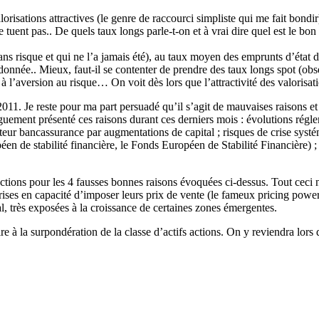
orisations attractives (le genre de raccourci simpliste qui me fait bondir
 tuent pas.. De quels taux longs parle-t-on et à vrai dire quel est le b
ans risque et qui ne l’a jamais été), au taux moyen des emprunts d’état
rdonnée.. Mieux, faut-il se contenter de prendre des taux longs spot (ob
l’aversion au risque… On voit dès lors que l’attractivité des valorisation
 2011. Je reste pour ma part persuadé qu’il s’agit de mauvaises raisons 
guement présenté ces raisons durant ces derniers mois : évolutions régl
secteur bancassurance par augmentations de capital ; risques de crise syst
de stabilité financière, le Fonds Européen de Stabilité Financière) ; r
tions pour les 4 fausses bonnes raisons évoquées ci-dessus. Tout ceci n
prises en capacité d’imposer leurs prix de vente (le fameux pricing power) 
ial, très exposées à la croissance de certaines zones émergentes.
ire à la surpondération de la classe d’actifs actions. On y reviendra lo