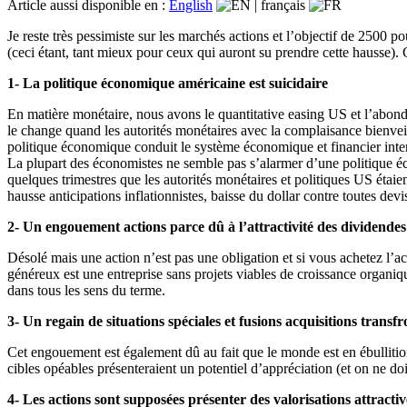
Article aussi disponible en :
English
|
français
Je reste très pessimiste sur les marchés actions et l’objectif de 2500
(ceci étant, tant mieux pour ceux qui auront su prendre cette hausse).
1- La politique économique américaine est suicidaire
En matière monétaire, nous avons le quantitative easing US et l’abonda
le change quand les autorités monétaires avec la complaisance bienveil
politique économique conduit le système économique et financier intern
La plupart des économistes ne semble pas s’alarmer d’une politique éc
quelques trimestres que les autorités monétaires et politiques US étaie
hausse anticipations inflationnistes, baisse du dollar contre toutes devi
2- Un engouement actions parce dû à l’attractivité des dividendes
Désolé mais une action n’est pas une obligation et si vous achetez l’act
généreux est une entreprise sans projets viables de croissance organiq
dans tous les sens du terme.
3- Un regain de situations spéciales et fusions acquisitions trans
Cet engouement est également dû au fait que le monde est en ébullitio
cibles opéables présenteraient un potentiel d’appréciation (et on ne doi
4- Les actions sont supposées présenter des valorisations attractiv