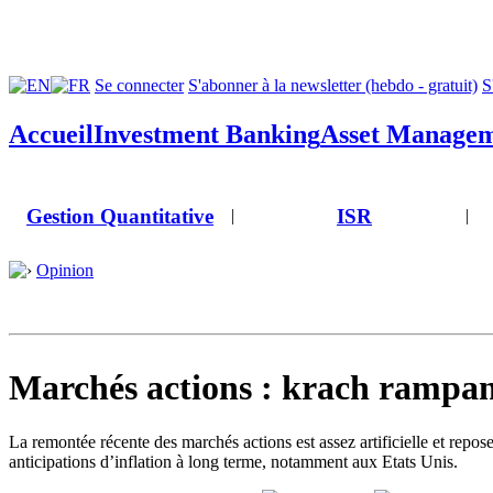
Se connecter
S'abonner à la newsletter (hebdo - gratuit)
S
Accueil
Investment Banking
Asset Manage
Gestion Quantitative
ISR
|
|
Opinion
Marchés actions : krach rampan
La remontée récente des marchés actions est assez artificielle et repose 
anticipations d’inflation à long terme, notamment aux Etats Unis.