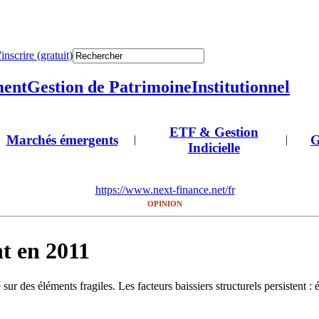
'inscrire (gratuit)
ment
Gestion de Patrimoine
Institutionnel
ETF & Gestion
Marchés émergents
G
|
|
Indicielle
https://www.next-finance.net/fr
OPINION
t en 2011
sur des éléments fragiles. Les facteurs baissiers structurels persistent :