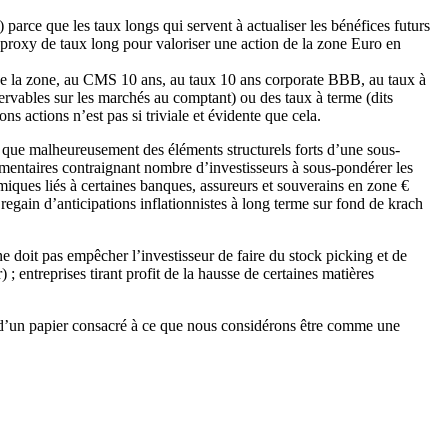
) parce que les taux longs qui servent à actualiser les bénéfices futurs
on proxy de taux long pour valoriser une action de la zone Euro en
 de la zone, au CMS 10 ans, au taux 10 ans corporate BBB, au taux à
servables sur les marchés au comptant) ou des taux à terme (dits
s actions n’est pas si triviale et évidente que cela.
et que malheureusement des éléments structurels forts d’une sous-
ementaires contraignant nombre d’investisseurs à sous-pondérer les
émiques liés à certaines banques, assureurs et souverains en zone €
egain d’anticipations inflationnistes à long terme sur fond de krach
e doit pas empêcher l’investisseur de faire du stock picking et de
; entreprises tirant profit de la hausse de certaines matières
rs d’un papier consacré à ce que nous considérons être comme une