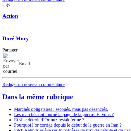
tags
Action
|
Doré Mory
Partager
Email
Rédiger un nouveau commentaire
Dans la même rubrique
Marchés obligataires : secoués, mais pas désancrés.
Les marchés ont tourné la page de la guerre. Et vous ?
Et si le détroit d’Ormuz restait fermé ?
Pourquoi l’or corrige depuis le début de la guerre en Iran ?
Fitch Ratings relève ses hypothèses de prix du pétrole et du gaz