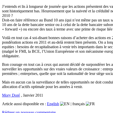
J’entends et lis à longueur de journée que les actions présentent des val
sont historiquement bas. Heureusement que la naiveté et la crédulité ne
2010 ?
Doit-on faire référence au Bund 10 ans (qui n’est même pas un taux s
10 ans de la dette bancaire senior ou à celui de la dette bancaire subo
« forward ») ou encore des taux à terme avec une prime de risque liée à 
Voilà en tout cas 4 soi-disant bonnes raisons d’acheter des actions en
pondération actions en 2011 et au-delà restent bien présents. On a lon
equities : besoins de recapitalisation à venir très importants dans le 
(malgré le FMI, la BCE, l’Union Européenne et son mécanisme européen 
obligataire.
Bon courage en tout cas à ceux qui auront décidé de surpondérer les ac
surveiller les opportunités sur des vraies valeurs de croissance : entre
premières ; entreprises, quelle que soit la nationalité de leur siège soc
Mais en aucun cas la surveillance de telles opportunités ne doit condu
allocation d’actifs optimale pour les années à venir.
Mory Doré
,
Janvier 2011
Article aussi disponible en :
English
|
français
Rédiger un nouveau commentaire