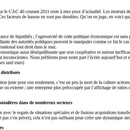
 pour le CAC 40 courant 2011 reste à mes yeux d’actualité. Les moteurs d
 Ces facteurs de hausse ne sont pas durables. Qu’on en juge, en voici qua
nce de liquidités ; l’agressivité de cette politique économique est sans
lante des autorités politiques peuvent le manipuler comme ce fut le cas 
ational tout droit dans le mur.
onomique aussi déséquilibrante que non coopérative et surtout inefficac
nt inconscientes. Nous préférons pour notre part l’écrire aujourd’hui et 
ses sauf euro)
 distribués
ion juste pour son rendement, c’est un peu la mort de la culture actions.
ue ou externe ; une entreprise plus préoccupée par l’affichage de ratios 
frontalières dans de nombreux secteurs
n avec le regain de situations spéciales et de fusions acquisitions tran
t pas s’en priver), cela n’est pas suffisant pour créer une dynamique str
es