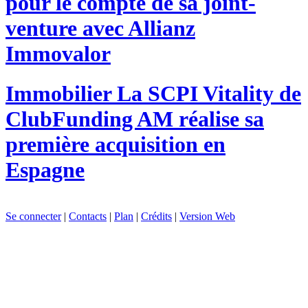
pour le compte de sa joint-
venture avec Allianz
Immovalor
Immobilier
La SCPI Vitality de
ClubFunding AM réalise sa
première acquisition en
Espagne
Se connecter
|
Contacts
|
Plan
|
Crédits
|
Version Web