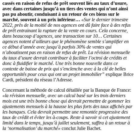
cassés en raison de refus de prêt souvent liés au taux d’usure,
avec dans certaines jusqu’à un tiers des ventes qui n’ont ainsi
pas pu aboutir, conduisant à un retour de ces biens sur le
marché, souvent à un prix inférieur…
«Sur le dernier trimestre
2022, près de la moitié de nos agences ont dû faire face à des refus
de prêt entrainant la rupture de la vente en cours. Cela concerne,
dans beaucoup d’agences, une transaction sur 10… Certaines
agences notent d’ailleurs que le phénomène semble s’amplifier en
ce début d’année avec jusqu’à parfois 30% de ventes qui
n’aboutissent pas en raison de refus de prêt. La révision mensuelle
du taux d’usure devrait contribuer à faciliter l’octroi de crédits et
donc à fluidifier le marché. Une très bonne nouvelle dans ce
contexte de baisse de prix qui s’enclenche avec à la clé de belles
opportunités pour ceux qui ont un projet immobilier”
explique Brice
Cardi, président du réseau l’Adresse.
Concernant la méthode de calcul détaillée par la Banque de France:
«la révision mensuelle, avec un calcul basé sur les trois derniers
mois est une très bonne chose qui devrait permettre de gommer les
ajustements mensuels à la hausse les plus forts des taux affichés par
les banques. Cela devrait permettre une remontée progressive des
taux de crédit et éviter les à-coups. Reste à savoir si cet ajustement
limité dans le temps, jusqu’à juillet seulement, suffira à un retour à
la ‘normalisation’ du marché»
conclut Julie Bachet.