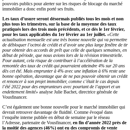
pouvoirs publics pour alerter sur les risques de blocage du marché
immobilier a donc enfin porté ses fruits.
Les taux d’usure seront désormais publiés tous les mois et non
plus tous les trimestres, sur la base de la moyenne des taux
pratiqués lors des trois mois précédents, et ce dès le 1er février,
pour les taux applicables du 1er février au 1er juillet.
«Cette
actualisation mensuelle est une très bonne nouvelle qui va permettre
de débloquer l’octroi de crédit et d’avoir une plus large fenêtre de tir
pour obtenir des accords de prêt que celle de quelques semaines, en
début de période, que nous avions lors de la révision trimestrielle.
Pour autant, cela risque de contribuer à l’accélération de la
remontée des taux de crédit qui pourraient atteindre 4% sur 20 ans
dès cet été. Mais emprunter à 4% avec une inflation à 6% reste une
bonne opération, davantage que de ne pas pouvoir obtenir un crédit
et renoncer à son projet immobilier, comme c’était le cas depuis
l’été 2022 pour des emprunteurs avec pourtant de l’apport et un
endettement limité»
analyse Julie Bachet, directrice générale de
Vousfinancer.
C’est également une bonne nouvelle pour le marché immobilier qui
devrait retrouver davantage de fluidité. Comme évoqué dans
l’enquête interne publiée en début de semaine par le réseau
l’Adresse, partenaire de Vousfinancer,
en fin d’année 2022 près de
la moitié des agences (46%) ont eu des compromis de vente