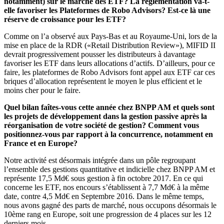
notamment) sur le marché des ETF? La réglementation va-t-
elle favoriser les Plateformes de Robo Advisors? Est-ce là une
réserve de croissance pour les ETF?
Comme on l’a observé aux Pays-Bas et au Royaume-Uni, lors de la
mise en place de la RDR («Retail Distribution Review»), MIFID II
devrait progressivement pousser les distributeurs à davantage
favoriser les ETF dans leurs allocations d’actifs. D’ailleurs, pour ce
faire, les plateformes de Robo Advisors font appel aux ETF car ces
briques d’allocation représentent le moyen le plus efficient et le
moins cher pour le faire.
Quel bilan faîtes-vous cette année chez BNPP AM et quels sont
les projets de développement dans la gestion passive après la
réorganisation de votre société de gestion? Comment vous
positionnez-vous par rapport à la concurrence, notamment en
France et en Europe?
Notre activité est désormais intégrée dans un pôle regroupant
l’ensemble des gestions quantitative et indicielle chez BNPP AM et
représente 17,5 Md€ sous gestion à fin octobre 2017. En ce qui
concerne les ETF, nos encours s’établissent à 7,7 Md€ à la même
date, contre 4,5 Md€ en Septembre 2016. Dans le même temps,
nous avons gagné des parts de marché, nous occupons désormais le
10ème rang en Europe, soit une progression de 4 places sur les 12
derniers mois.