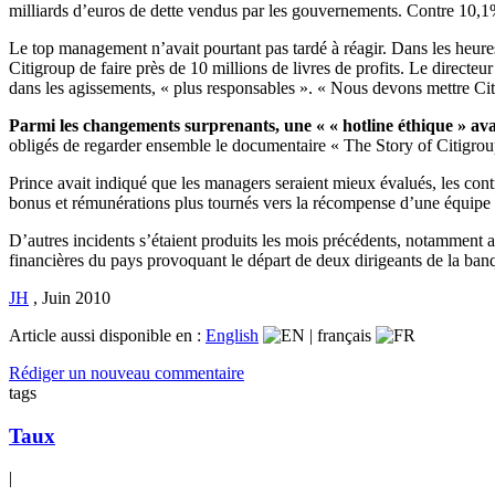
milliards d’euros de dette vendus par les gouvernements. Contre 10,1
Le top management n’avait pourtant pas tardé à réagir. Dans les heures
Citigroup de faire près de 10 millions de livres de profits. Le directeur
dans les agissements, « plus responsables ». « Nous devons mettre Citi
Parmi les changements surprenants, une « « hotline éthique » avai
obligés de regarder ensemble le documentaire « The Story of Citigroup 
Prince avait indiqué que les managers seraient mieux évalués, les contr
bonus et rémunérations plus tournés vers la récompense d’une équipe p
D’autres incidents s’étaient produits les mois précédents, notamment au
financières du pays provoquant le départ de deux dirigeants de la ban
JH
,
Juin 2010
Article aussi disponible en :
English
|
français
Rédiger un nouveau commentaire
tags
Taux
|