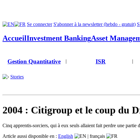
Se connecter
S'abonner à la newsletter (hebdo - gratuit)
S
Accueil
Investment Banking
Asset Manage
Gestion Quantitative
ISR
|
|
Stories
2004 : Citigroup et le coup du D
Cinq apprentis-sorciers, qui à eux seuls allaient fait perdre une partie
Article aussi disponible en :
English
|
français