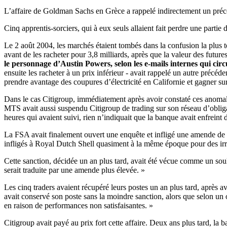
L’affaire de Goldman Sachs en Grèce a rappelé indirectement un précéd
Cinq apprentis-sorciers, qui à eux seuls allaient fait perdre une partie
Le 2 août 2004, les marchés étaient tombés dans la confusion la plus 
avant de les racheter pour 3,8 milliards, après que la valeur des future
le personnage d’Austin Powers, selon les e-mails internes qui circ
ensuite les racheter à un prix inférieur - avait rappelé un autre précé
prendre avantage des coupures d’électricité en Californie et gagner su
Dans le cas Citigroup, immédiatement après avoir constaté ces anomalie
MTS avait aussi suspendu Citigroup de trading sur son réseau d’obliga
heures qui avaient suivi, rien n’indiquait que la banque avait enfreint 
La FSA avait finalement ouvert une enquête et infligé une amende de 13,9
infligés à Royal Dutch Shell quasiment à la même époque pour des irrég
Cette sanction, décidée un an plus tard, avait été vécue comme un sou
serait traduite par une amende plus élevée. »
Les cinq traders avaient récupéré leurs postes un an plus tard, après
avait conservé son poste sans la moindre sanction, alors que selon un 
en raison de performances non satisfaisantes. »
Citigroup avait payé au prix fort cette affaire. Deux ans plus tard, la