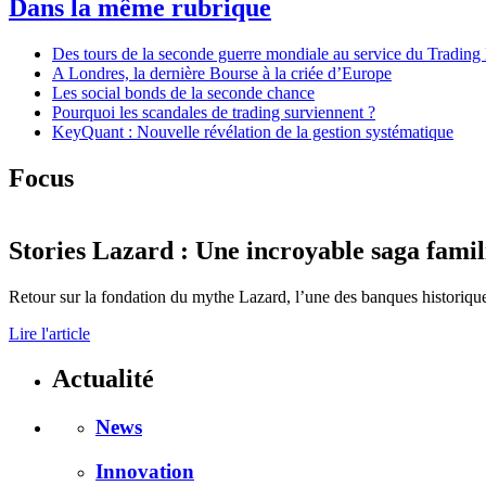
Dans la même rubrique
Des tours de la seconde guerre mondiale au service du Tradin
A Londres, la dernière Bourse à la criée d’Europe
Les social bonds de la seconde chance
Pourquoi les scandales de trading surviennent ?
KeyQuant : Nouvelle révélation de la gestion systématique
Focus
Stories
Lazard : Une incroyable saga famil
Retour sur la fondation du mythe Lazard, l’une des banques historiques
Lire l'article
Actualité
News
Innovation