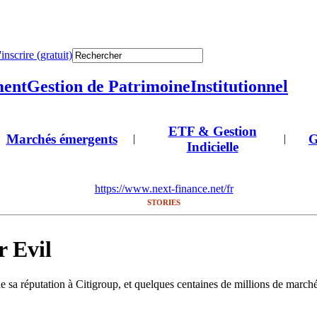
'inscrire (gratuit)
ment
Gestion de Patrimoine
Institutionnel
ETF & Gestion
Marchés émergents
G
|
|
Indicielle
https://www.next-finance.net/fr
STORIES
r Evil
 de sa réputation à Citigroup, et quelques centaines de millions de march