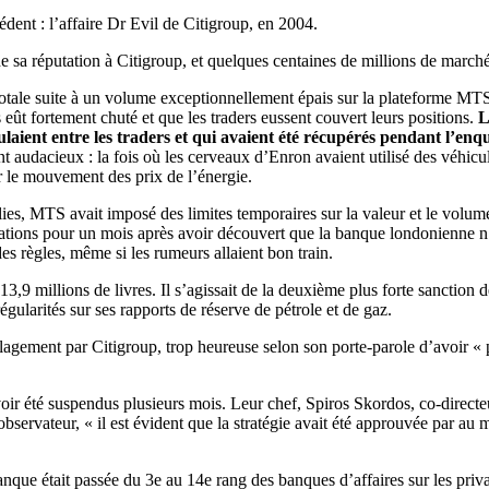
ent : l’affaire Dr Evil de Citigroup, en 2004.
 de sa réputation à Citigroup, et quelques centaines de millions de march
totale suite à un volume exceptionnellement épais sur la plateforme MTS
s eût fortement chuté et que les traders eussent couvert leurs positions.
L
ulaient entre les traders et qui avaient été récupérés pendant l’enq
dent audacieux : la fois où les cerveaux d’Enron avaient utilisé des véhi
r le mouvement des prix de l’énergie.
s, MTS avait imposé des limites temporaires sur la valeur et le volume 
tions pour un mois après avoir découvert que la banque londonienne n’a
des règles, même si les rumeurs allaient bon train.
 millions de livres. Il s’agissait de la deuxième plus forte sanction de 
ularités sur ses rapports de réserve de pétrole et de gaz.
lagement par Citigroup, trop heureuse selon son porte-parole d’avoir «
 avoir été suspendus plusieurs mois. Leur chef, Spiros Skordos, co-direc
observateur, « il est évident que la stratégie avait été approuvée par a
 banque était passée du 3e au 14e rang des banques d’affaires sur les pri