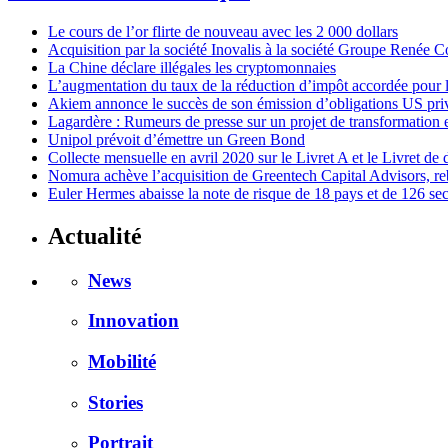
Le cours de l’or flirte de nouveau avec les 2 000 dollars
Acquisition par la société Inovalis à la société Groupe Renée 
La Chine déclare illégales les cryptomonnaies
L’augmentation du taux de la réduction d’impôt accordée pour l
Akiem annonce le succès de son émission d’obligations US pri
Lagardère : Rumeurs de presse sur un projet de transformation
Unipol prévoit d’émettre un Green Bond
Collecte mensuelle en avril 2020 sur le Livret A et le Livret d
Nomura achève l’acquisition de Greentech Capital Advisors, 
Euler Hermes abaisse la note de risque de 18 pays et de 126 sec
Actualité
News
Innovation
Mobilité
Stories
Portrait