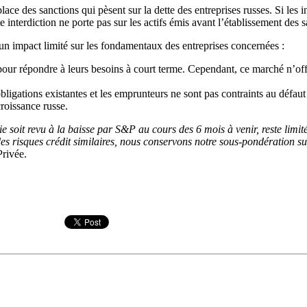
ace des sanctions qui pèsent sur la dette des entreprises russes. Si les i
 interdiction ne porte pas sur les actifs émis avant l’établissement des s
r un impact limité sur les fondamentaux des entreprises concernées :
pour répondre à leurs besoins à court terme. Cependant, ce marché n’off
s obligations existantes et les emprunteurs ne sont pas contraints au déf
roissance russe.
 soit revu à la baisse par S&P au cours des 6 mois à venir, reste limitée
es risques crédit similaires, nous conservons notre sous-pondération sur
rivée.