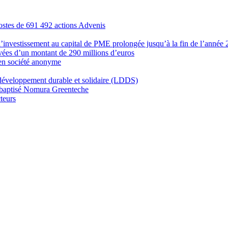
Costes de 691 492 actions Advenis
’investissement au capital de PME prolongée jusqu’à la fin de l’année
vées d’un montant de 290 millions d’euros
 en société anonyme
e développement durable et solidaire (LDDS)
rebaptisé Nomura Greenteche
teurs