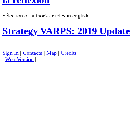
la réflexion
Sélection of author's articles in english
Strategy
VARPS: 2019 Update
Sign In
|
Contacts
|
Map
|
Credits
|
Web Version
|