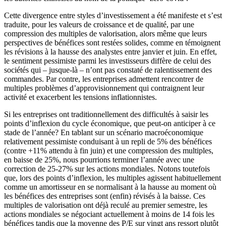
Cette divergence entre styles d’investissement a été manifeste et s’est
traduite, pour les valeurs de croissance et de qualité, par une
compression des multiples de valorisation, alors même que leurs
perspectives de bénéfices sont restées solides, comme en témoignent
les révisions à la hausse des analystes entre janvier et juin. En effet,
le sentiment pessimiste parmi les investisseurs diffère de celui des
sociétés qui – jusque-là – n’ont pas constaté de ralentissement des
commandes. Par contre, les entreprises admettent rencontrer de
multiples problèmes d’approvisionnement qui contraignent leur
activité et exacerbent les tensions inflationnistes.
Si les entreprises ont traditionnellement des difficultés à saisir les
points d’inflexion du cycle économique, que peut-on anticiper à ce
stade de l’année? En tablant sur un scénario macroéconomique
relativement pessimiste conduisant à un repli de 5% des bénéfices
(contre +11% attendu à fin juin) et une compression des multiples,
en baisse de 25%, nous pourrions terminer l’année avec une
correction de 25-27% sur les actions mondiales. Notons toutefois
que, lors des points d’inflexion, les multiples agissent habituellement
comme un amortisseur en se normalisant à la hausse au moment où
les bénéfices des entreprises sont (enfin) révisés à la baisse. Ces
multiples de valorisation ont déjà reculé au premier semestre, les
actions mondiales se négociant actuellement à moins de 14 fois les
bénéfices tandis que la moyenne des P/E sur vingt ans ressort plutôt