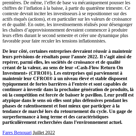
premières. De même, l’effet de base va mécaniquement pousser les
chiffres de l’inflation à la baisse, à partir du quatrième trimestre. Ce
contexte devrait inciter les investisseurs à se repositionner sur des
actifs risqués (actions), et en particulier sur les valeurs de croissance
et de qualité. En outre, les investissements réalisés pour désengorger
les chaînes d’approvisionnement devraient commencer à produire
leurs effets durant le second semestre et créer une dynamique plus
favorable pour faire reculer les tensions inflationnistes.
De leur côté, certaines entreprises devraient réussir à maintenir
leurs prévisions de résultats pour l’année 2022. Il s’agit ainsi de
repérer, parmi elles, les sociétés de croissance et de qualité
créant de la valeur, au sens de leur «Cash-Flow Return On
Investment» (CFROI®). Les entreprises qui parviennent à
maintenir leur CFROI® à un niveau élevé et stable disposent
typiquement de fortes barrières à l’entrée et sont capables de
continuer à investir dans la prochaine génération de produits, là
où la compétition est forcée de baisser le pavillon. Leur profil est
atypique dans le sens où elles sont plus défensives pendant les
phases de ralentissement et font mieux que participer à la
tendance de marché lors du retournement du cycle. Un gage de
surperformance à long terme et des caractéristiques
particulièrement recherchées dans l’environnement actuel.
Fares Benouari
Juillet 2022