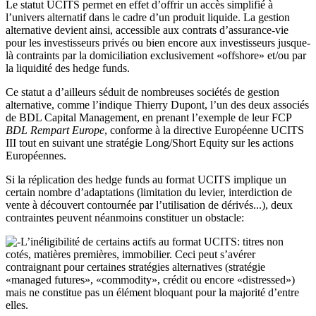
Le statut UCITS permet en effet d’offrir un accès simplifié à
l’univers alternatif dans le cadre d’un produit liquide. La gestion
alternative devient ainsi, accessible aux contrats d’assurance-vie
pour les investisseurs privés ou bien encore aux investisseurs jusque-
là contraints par la domiciliation exclusivement «offshore» et/ou par
la liquidité des hedge funds.
Ce statut a d’ailleurs séduit de nombreuses sociétés de gestion
alternative, comme l’indique Thierry Dupont, l’un des deux associés
de BDL Capital Management, en prenant l’exemple de leur FCP
BDL Rempart Europe
, conforme à la directive Européenne UCITS
III tout en suivant une stratégie Long/Short Equity sur les actions
Européennes.
Si la réplication des hedge funds au format UCITS implique un
certain nombre d’adaptations (limitation du levier, interdiction de
vente à découvert contournée par l’utilisation de dérivés...), deux
contraintes peuvent néanmoins constituer un obstacle:
L’inéligibilité de certains actifs au format UCITS: titres non
cotés, matières premières, immobilier. Ceci peut s’avérer
contraignant pour certaines stratégies alternatives (stratégie
«managed futures», «commodity», crédit ou encore «distressed»)
mais ne constitue pas un élément bloquant pour la majorité d’entre
elles.