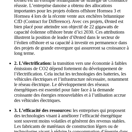
Ørsted est un exemple remarquable de stratégie de croissance
réussie. L’entreprise danoise a obtenu des allocations
importantes pour les projets éoliens offshore Hornsea 3 et
Hornsea 4 lors de la récente vente aux enchères britannique
CfD (Contract for Difference). Avec ces projets, Ørsted est
bien placé pour atteindre son objectif de 22 gigawatts de
capacité éolienne offshore brute d’ici 2030. Ces attributions
illustrent la position de leader d’Ørsted dans le secteur de
l’éolien offshore et sa capacité à investir en permanence dans
des projets de grande envergure qui assureront sa croissance à
long terme.
2. L’électrification:
la transition vers une économie à faibles
émissions de CO2 dépend fortement du développement de
l’électrification. Cela inclut les technologies des batteries, les
véhicules électriques et l’infrastructure nécessaire, notamment
le réseau électrique. Le développement des réseaux
énergétiques est essentiel pour faire face à la demande
croissante des énergies renouvelables et à l’utilisation accrue
des véhicules électriques.
3. L’efficacité des ressources:
les entreprises qui proposent
des technologies visant à améliorer l’efficacité énergétique
sont souvent moins volatiles et génèrent des revenus stables.
Les fabricants de matériaux de construction légers ou de
technologies visant à réduire la consommation d’énergie dans