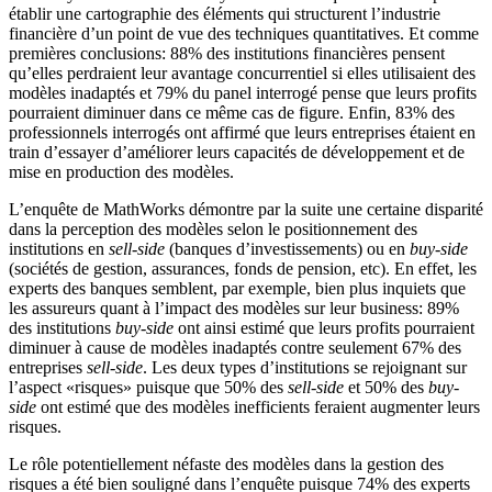
établir une cartographie des éléments qui structurent l’industrie
financière d’un point de vue des techniques quantitatives. Et comme
premières conclusions: 88% des institutions financières pensent
qu’elles perdraient leur avantage concurrentiel si elles utilisaient des
modèles inadaptés et 79% du panel interrogé pense que leurs profits
pourraient diminuer dans ce même cas de figure. Enfin, 83% des
professionnels interrogés ont affirmé que leurs entreprises étaient en
train d’essayer d’améliorer leurs capacités de développement et de
mise en production des modèles.
L’enquête de MathWorks démontre par la suite une certaine disparité
dans la perception des modèles selon le positionnement des
institutions en
sell-side
(banques d’investissements) ou en
buy-side
(sociétés de gestion, assurances, fonds de pension, etc). En effet, les
experts des banques semblent, par exemple, bien plus inquiets que
les assureurs quant à l’impact des modèles sur leur business: 89%
des institutions
buy-side
ont ainsi estimé que leurs profits pourraient
diminuer à cause de modèles inadaptés contre seulement 67% des
entreprises
sell-side
. Les deux types d’institutions se rejoignant sur
l’aspect «risques» puisque que 50% des
sell-side
et 50% des
buy-
side
ont estimé que des modèles inefficients feraient augmenter leurs
risques.
Le rôle potentiellement néfaste des modèles dans la gestion des
risques a été bien souligné dans l’enquête puisque 74% des experts