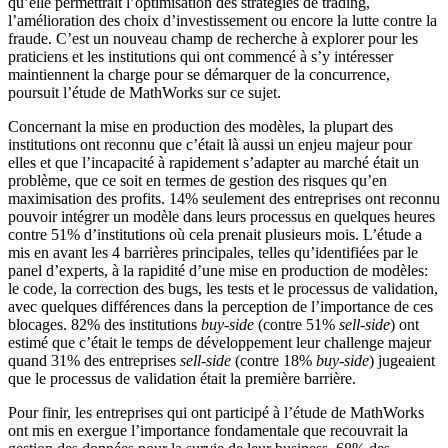
qu’elle permettrait l’optimisation des stratégies de trading,
l’amélioration des choix d’investissement ou encore la lutte contre la
fraude. C’est un nouveau champ de recherche à explorer pour les
praticiens et les institutions qui ont commencé à s’y intéresser
maintiennent la charge pour se démarquer de la concurrence,
poursuit l’étude de MathWorks sur ce sujet.
Concernant la mise en production des modèles, la plupart des
institutions ont reconnu que c’était là aussi un enjeu majeur pour
elles et que l’incapacité à rapidement s’adapter au marché était un
problème, que ce soit en termes de gestion des risques qu’en
maximisation des profits. 14% seulement des entreprises ont reconnu
pouvoir intégrer un modèle dans leurs processus en quelques heures
contre 51% d’institutions où cela prenait plusieurs mois. L’étude a
mis en avant les 4 barrières principales, telles qu’identifiées par le
panel d’experts, à la rapidité d’une mise en production de modèles:
le code, la correction des bugs, les tests et le processus de validation,
avec quelques différences dans la perception de l’importance de ces
blocages. 82% des institutions
buy-side
(contre 51%
sell-side
) ont
estimé que c’était le temps de développement leur challenge majeur
quand 31% des entreprises
sell-side
(contre 18%
buy-side
) jugeaient
que le processus de validation était la première barrière.
Pour finir, les entreprises qui ont participé à l’étude de MathWorks
ont mis en exergue l’importance fondamentale que recouvrait la