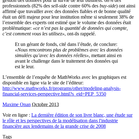
gestion des données pour la survie de leur business. 68% des
professionnels (82% des
sell-side
contre 60% des
buy-side
) ont ainsi
affirmé que travailler avec des données fiables et de bonne qualité
était un défi majeur pour leur institution même si seulement 38% de
l’ensemble des experts ont estimé que le volume des données était
problématique:
«ce n’est pas la quantité de données qui compte,
c’est comment vous les utilisez»
, ont-ils rappelé.
Et un gérant de fonds, cité dans l’étude, de conclure:
«Nous rencontrons plus de problèmes avec les données
simulées qu’avec les données réelles»
, mettant ainsi en
avant le challenge dans le traitement des données qui
est le leur.
L’ensemble de l’enquête de MathWorks avec les graphiques est
disponible en ligne via le site de l’éditeur:
http://www.mathworks.fr/programs/other/modeling-analysis-
financial-services-perspective.html?s_eid=PEP_5350
Maxime Onan
Octobre 2013
Voir en ligne :
La dernière édition de son livre blanc, une étude sur
le rôle et les perspectives de la modélisation dans l'industrie
financière aux lendemains de la grande crise de 2008
Tags