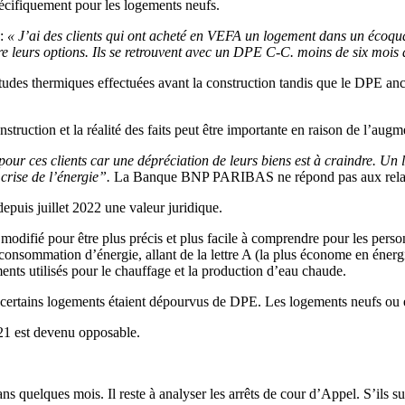
écifiquement pour les logements neufs.
 :
« J’ai des clients qui ont acheté en VEFA un logement dans un écoqu
re leurs options. Ils se retrouvent avec un DPE C-C. moins de six mois a
tudes thermiques effectuées avant la construction tandis que le DPE anci
struction et la réalité des faits peut être importante en raison de l’au
 pour ces clients car une dépréciation de leurs biens est à craindre.
crise de l’énergie”.
La Banque BNP PARIBAS ne répond pas aux relance
depuis juillet 2022 une valeur juridique.
modifié pour être plus précis et plus facile à comprendre pour les pers
r consommation d’énergie, allant de la lettre A (la plus économe en éner
ments utilisés pour le chauffage et la production d’eau chaude.
, certains logements étaient dépourvus de DPE. Les logements neufs o
021 est devenu opposable.
ns quelques mois. Il reste à analyser les arrêts de cour d’Appel. S’ils su