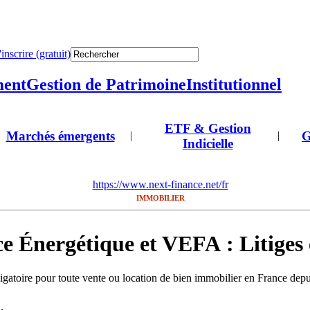
'inscrire (gratuit)
ment
Gestion de Patrimoine
Institutionnel
ETF & Gestion
Marchés émergents
G
|
|
Indicielle
https://www.next-finance.net/fr
IMMOBILIER
 Énergétique et VEFA : Litiges 
gatoire pour toute vente ou location de bien immobilier en France depu