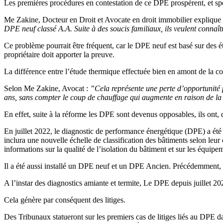
Les premières procédures en contestation de ce DPE prospèrent, et sp
Me Zakine, Docteur en Droit et Avocate en droit immobilier explique
DPE neuf classé A.A. Suite à des soucis familiaux, ils veulent connaît
Ce problème pourrait être fréquent, car le DPE neuf est basé sur des é
propriétaire doit apporter la preuve.
La différence entre l’étude thermique effectuée bien en amont de la con
Selon Me Zakine, Avocat :
”Cela représente une perte d’opportunité
ans, sans compter le coup de chauffage qui augmente en raison de la 
En effet, suite à la réforme les DPE sont devenus opposables, ils ont, 
En juillet 2022, le diagnostic de performance énergétique (DPE) a été 
inclura une nouvelle échelle de classification des bâtiments selon leu
informations sur la qualité de l’isolation du bâtiment et sur les équipe
Il a été aussi installé un DPE neuf et un DPE Ancien. Précédemment
A l’instar des diagnostics amiante et termite, Le DPE depuis juillet 2
Cela génère par conséquent des litiges.
Des Tribunaux statueront sur les premiers cas de litiges liés au DPE da