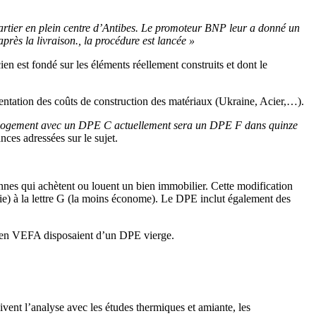
artier en plein centre d’Antibes. Le promoteur BNP leur a donné un
près la livraison., la procédure est lancée »
en est fondé sur les éléments réellement construits et dont le
gmentation des coûts de construction des matériaux (Ukraine, Acier,…).
 Un logement avec un DPE C actuellement sera un DPE F dans quinze
s adressées sur le sujet.
onnes qui achètent ou louent un bien immobilier. Cette modification
gie) à la lettre G (la moins économe). Le DPE inclut également des
u en VEFA disposaient d’un DPE vierge.
ivent l’analyse avec les études thermiques et amiante, les