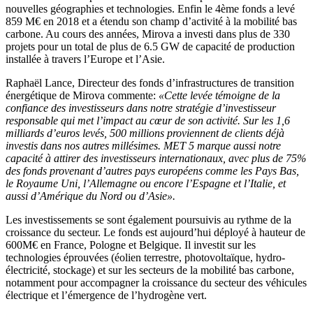
nouvelles géographies et technologies. Enfin le 4ème fonds a levé
859 M€ en 2018 et a étendu son champ d’activité à la mobilité bas
carbone. Au cours des années, Mirova a investi dans plus de 330
projets pour un total de plus de 6.5 GW de capacité de production
installée à travers l’Europe et l’Asie.
Raphaël Lance, Directeur des fonds d’infrastructures de transition
énergétique de Mirova commente:
«Cette levée témoigne de la
confiance des investisseurs dans notre stratégie d’investisseur
responsable qui met l’impact au cœur de son activité. Sur les 1,6
milliards d’euros levés, 500 millions proviennent de clients déjà
investis dans nos autres millésimes. MET 5 marque aussi notre
capacité à attirer des investisseurs internationaux, avec plus de 75%
des fonds provenant d’autres pays européens comme les Pays Bas,
le Royaume Uni, l’Allemagne ou encore l’Espagne et l’Italie, et
aussi d’Amérique du Nord ou d’Asie».
Les investissements se sont également poursuivis au rythme de la
croissance du secteur. Le fonds est aujourd’hui déployé à hauteur de
600M€ en France, Pologne et Belgique. Il investit sur les
technologies éprouvées (éolien terrestre, photovoltaïque, hydro-
électricité, stockage) et sur les secteurs de la mobilité bas carbone,
notamment pour accompagner la croissance du secteur des véhicules
électrique et l’émergence de l’hydrogène vert.