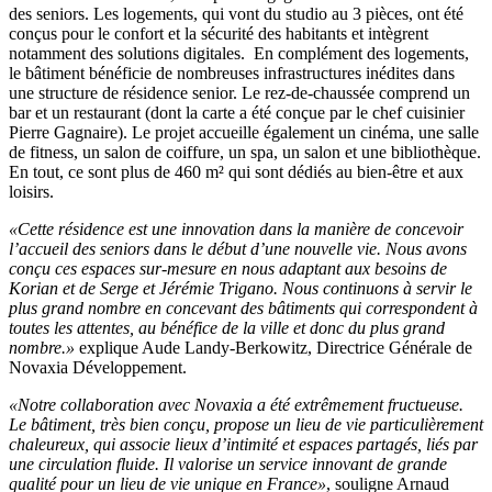
des seniors. Les logements, qui vont du studio au 3 pièces, ont été
conçus pour le confort et la sécurité des habitants et intègrent
notamment des solutions digitales.
En complément des logements,
le bâtiment bénéficie de nombreuses infrastructures inédites dans
une structure de résidence senior. Le rez-de-chaussée comprend un
bar et un restaurant (dont la carte a été conçue par le chef cuisinier
Pierre Gagnaire). Le projet accueille également un cinéma, une salle
de fitness, un salon de coiffure, un spa, un salon et une bibliothèque.
En tout, ce sont plus de 460 m² qui sont dédiés au bien-être et aux
loisirs.
«Cette résidence est une innovation dans la manière de concevoir
l’accueil des seniors dans le début d’une nouvelle vie. Nous avons
conçu ces espaces sur-mesure en nous adaptant aux besoins de
Korian et de Serge et Jérémie Trigano. Nous continuons à servir le
plus grand nombre en concevant des bâtiments qui correspondent à
toutes les attentes, au bénéfice de la ville et donc du plus grand
nombre.»
explique Aude Landy-Berkowitz, Directrice Générale de
Novaxia Développement.
«Notre collaboration avec Novaxia a été extrêmement fructueuse.
Le bâtiment, très bien conçu, propose un lieu de vie particulièrement
chaleureux, qui associe lieux d’intimité et espaces partagés, liés par
une circulation fluide. Il valorise un service innovant de grande
qualité pour un lieu de vie unique en France»
, souligne Arnaud