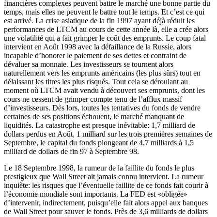
financières complexes peuvent battre le marché une bonne partie du
temps, mais elles ne peuvent le battre tout le temps. Et c’est ce qui
est arrivé. La crise asiatique de la fin 1997 ayant déjà réduit les
performances de LTCM au cours de cette année là, elle a crée alors
une volatilité qui a fait grimper le coût des emprunts. Le coup fatal
intervient en Août 1998 avec la défaillance de la Russie, alors
incapable d’honorer le paiement de ses dettes et contraint de
dévaluer sa monnaie. Les investisseurs se tournent alors
naturellement vers les emprunts américains (les plus sûrs) tout en
délaissant les titres les plus risqués. Tout cela se déroulant au
moment où LTCM avait vendu à découvert ses emprunts, dont les
cours ne cessent de grimper compte tenu de l’afflux massif
d’investisseurs. Dès lors, toutes les tentatives du fonds de vendre
certaines de ses positions échouent, le marché manquant de
liquidités. La catastrophe est presque inévitable: 1,7 milliard de
dollars perdus en Août, 1 milliard sur les trois premières semaines de
Septembre, le capital du fonds plongeant de 4,7 milliards à 1,5
milliard de dollars de fin 97 à Septembre 98.
Le 18 Septembre 1998, la rumeur de la faillite du fonds le plus
prestigieux que Wall Street ait jamais connu intervient. La rumeur
inquiète: les risques que l’éventuelle faillite de ce fonds fait courir à
l’économie mondiale sont importants. La FED est «obligée»
d’intervenir, indirectement, puisqu’elle fait alors appel aux banques
de Wall Street pour sauver le fonds. Près de 3,6 milliards de dollars