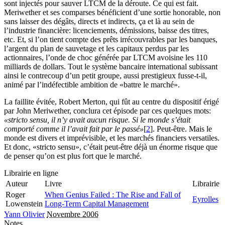
sont injectés pour sauver LTCM de la déroute. Ce qui est fait.
Meriwether et ses comparses bénéficient d’une sortie honorable, non
sans laisser des dégâts, directs et indirects, ça et là au sein de
l’industrie financière: licenciements, démissions, baisse des titres,
etc. Et, si l’on tient compte des prêts irrécouvrables par les banques,
l’argent du plan de sauvetage et les capitaux perdus par les
actionnaires, l’onde de choc générée par LTCM avoisine les 110
milliards de dollars. Tout le système bancaire international subissant
ainsi le contrecoup d’un petit groupe, aussi prestigieux fusse-t-il,
animé par l’indéfectible ambition de «battre le marché».
La faillite évitée, Robert Merton, qui fût au centre du dispositif érigé
par John Meriwether, conclura cet épisode par ces quelques mots:
«stricto sensu, il n’y avait aucun risque. Si le monde s’était
comporté comme il l’avait fait par le passé»
[
2
]. Peut-être. Mais le
monde est divers et imprévisible, et les marchés financiers versatiles.
Et donc, «stricto sensu», c’était peut-être déjà un énorme risque que
de penser qu’on est plus fort que le marché.
Librairie en ligne
Auteur
Livre
Librairie
Roger
When Genius Failed : The Rise and Fall of
Eyrolles
Lowenstein
Long-Term Capital Management
Yann Olivier
Novembre 2006
Notes