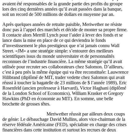
avaient été responsables de la grande partie des profits du groupe
lors des cinq dernières années qu’il avait passées dans la banque,
soit un record de 500 millions de dollars en moyenne par an.
Après quelques années de retraite paisible, Meriwether ne résiste
donc pas à l’appel des marchés et décide de monter sa propre firme.
Il contacte alors Merrill Lynch pour l’aider à lever des fonds et se
lance dans la mise en place de ce qui deviendra le fonds
d’investissement le plus prestigieux que n’ai jamais connu Wall
Street. «JM» a une stratégie simple: s’entourer des meilleurs
scientifiques issus du monde universitaire et de personnalités
reconnues de l’industrie financière. La même stratégie qu’il avait
utilisée pour recruter ses collaborateurs chez Salomon. D’ailleurs,
c’est à peu près la même équipe qui va être reconstituée: Lauwrence
Hilibrand (diplômé de MIT, trader vedette chez Salomon qui avait
réussi à toucher la bagatelle de 23 millions de $ l’année 1989), Eric
Rosenfeld (ancien professeur à Harvard), Victor Haghani (diplômé
de la London School of Economics), William Krasker et Gregory
Hawkins (PhD en économie au MIT). En somme, une belle
brochette de grosses têtes.
Meriwether réussit par ailleurs deux coups
de génie: Le débauchage David Mullins, alors vice-chairman de la
réserve fédérale Américaine (FED), spécialiste en charge des crises
financières dans cette institution et surtout les recrues de deux