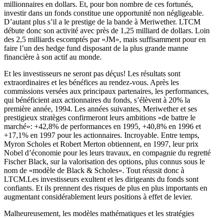
millionnaires en dollars. Et, pour bon nombre de ces fortunés,
investir dans un fonds constitue une opportunité non négligeable.
D’autant plus s’il a le prestige de la bande à Meriwether. LTCM
débute donc son activité avec près de 1,25 milliard de dollars. Loin
des 2,5 milliards escomptés par «JM», mais suffisamment pour en
faire l’un des hedge fund disposant de la plus grande manne
financière à son actif au monde.
Et les investisseurs ne seront pas déçus! Les résultats sont
extraordinaires et les bénéfices au rendez-vous. Après les
commissions versées aux principaux partenaires, les performances,
qui bénéficient aux actionnaires du fonds, s’élèvent à 20% la
première année, 1994. Les années suivantes, Meriwether et ses
prestigieux stratèges confirmeront leurs ambitions «de battre le
marché»: +42,8% de performances en 1995, +40,8% en 1996 et
+17,1% en 1997 pour les actionnaires. Incroyable. Entre temps,
Myron Scholes et Robert Merton obtiennent, en 1997, leur prix
Nobel d’économie pour les leurs travaux, en compagnie du regretté
Fischer Black, sur la valorisation des options, plus connus sous le
nom de «modèle de Black & Scholes». Tout réussit donc à
LTCM.Les investisseurs exultent et les dirigeants du fonds sont
confiants. Et ils prennent des risques de plus en plus importants en
augmentant considérablement leurs positions à effet de levier.
Malheureusement, les modèles mathématiques et les stratégies