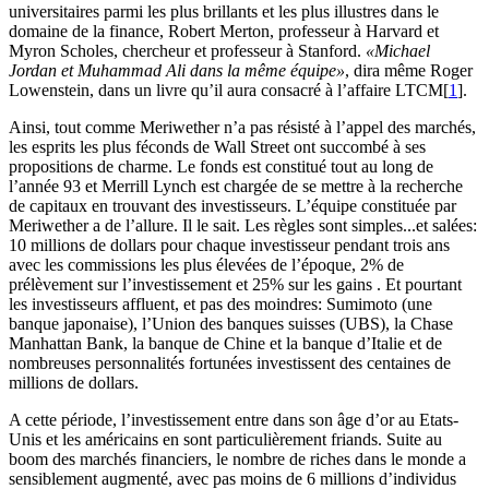
universitaires parmi les plus brillants et les plus illustres dans le
domaine de la finance, Robert Merton, professeur à Harvard et
Myron Scholes, chercheur et professeur à Stanford.
«Michael
Jordan et Muhammad Ali dans la même équipe»
, dira même Roger
Lowenstein, dans un livre qu’il aura consacré à l’affaire LTCM[
1
].
Ainsi, tout comme Meriwether n’a pas résisté à l’appel des marchés,
les esprits les plus féconds de Wall Street ont succombé à ses
propositions de charme. Le fonds est constitué tout au long de
l’année 93 et Merrill Lynch est chargée de se mettre à la recherche
de capitaux en trouvant des investisseurs. L’équipe constituée par
Meriwether a de l’allure. Il le sait. Les règles sont simples...et salées:
10 millions de dollars pour chaque investisseur pendant trois ans
avec les commissions les plus élevées de l’époque, 2% de
prélèvement sur l’investissement et 25% sur les gains . Et pourtant
les investisseurs affluent, et pas des moindres: Sumimoto (une
banque japonaise), l’Union des banques suisses (UBS), la Chase
Manhattan Bank, la banque de Chine et la banque d’Italie et de
nombreuses personnalités fortunées investissent des centaines de
millions de dollars.
A cette période, l’investissement entre dans son âge d’or au Etats-
Unis et les américains en sont particulièrement friands. Suite au
boom des marchés financiers, le nombre de riches dans le monde a
sensiblement augmenté, avec pas moins de 6 millions d’individus