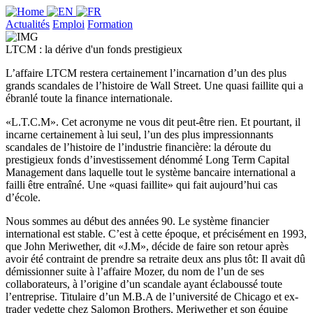
Actualités
Emploi
Formation
LTCM : la dérive d'un fonds prestigieux
L’affaire LTCM restera certainement l’incarnation d’un des plus
grands scandales de l’histoire de Wall Street. Une quasi faillite qui a
ébranlé toute la finance internationale.
«L.T.C.M». Cet acronyme ne vous dit peut-être rien. Et pourtant, il
incarne certainement à lui seul, l’un des plus impressionnants
scandales de l’histoire de l’industrie financière: la déroute du
prestigieux fonds d’investissement dénommé Long Term Capital
Management dans laquelle tout le système bancaire international a
failli être entraîné. Une «quasi faillite» qui fait aujourd’hui cas
d’école.
Nous sommes au début des années 90. Le système financier
international est stable. C’est à cette époque, et précisément en 1993,
que John Meriwether, dit «J.M», décide de faire son retour après
avoir été contraint de prendre sa retraite deux ans plus tôt: Il avait dû
démissionner suite à l’affaire Mozer, du nom de l’un de ses
collaborateurs, à l’origine d’un scandale ayant éclaboussé toute
l’entreprise. Titulaire d’un M.B.A de l’université de Chicago et ex-
trader vedette chez Salomon Brothers, Meriwether et son équipe