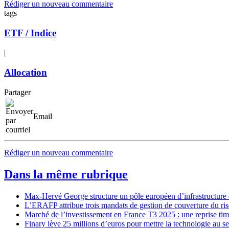
Rédiger un nouveau commentaire
tags
ETF / Indice
|
Allocation
Partager
Email
Rédiger un nouveau commentaire
Dans la même rubrique
Max-Hervé George structure un pôle européen d’infrastructure d
L’ERAFP attribue trois mandats de gestion de couverture du ris
Marché de l’investissement en France T3 2025 : une reprise tim
Finary lève 25 millions d’euros pour mettre la technologie au s