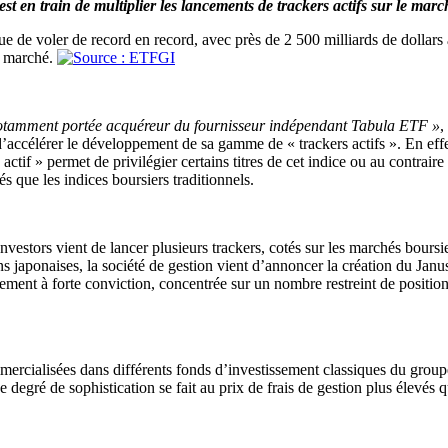
t en train de multiplier les lancements de trackers actifs sur le mar
ue de voler de record en record, avec près de 2 500 milliards de dollar
e marché.
notamment portée acquéreur du fournisseur indépendant Tabula ETF »
,
ccélérer le développement de sa gamme de « trackers actifs ». En effet
ctif » permet de privilégier certains titres de cet indice ou au contraire 
és que les indices boursiers traditionnels.
vestors vient de lancer plusieurs trackers, cotés sur les marchés bour
ns japonaises, la société de gestion vient d’annoncer la création du
ssement à forte conviction, concentrée sur un nombre restreint de positio
 commercialisées dans différents fonds d’investissement classiques du gr
 degré de sophistication se fait au prix de frais de gestion plus élevés 