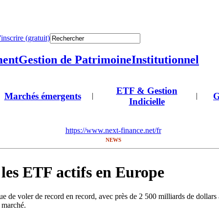
'inscrire (gratuit)
ment
Gestion de Patrimoine
Institutionnel
ETF & Gestion
Marchés émergents
G
|
|
Indicielle
https://www.next-finance.net/fr
NEWS
les ETF actifs en Europe
ue de voler de record en record, avec près de 2 500 milliards de dollar
e marché.