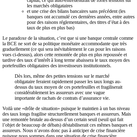
capital, ce qui auto-entretiendrait de fortes tensions sur
les marchés obligataires
et une crise des bilans bancaires sans précédent (les
banques ont accumulé ces dernières années, entre autres
pour des raisons réglementaires, des titres d’état à des
taux de plus en plus bas)
Le paradoxe de la situation, c’est que si une banque centrale comme
la BCE ne sort de sa politique monétaire accommodante que très
graduellement (ce qui sera inévitablement le cas pour les raisons
vues ci-dessus), alors cette remontée de plus en plus repoussée et
tardive des taux d’intérêt à long terme abaissera le taux moyen des
portefeuilles obligataires des investisseurs institutionnels.
Dès lors, même des petites tensions sur le marché
obligataire feraient rapidement passer les taux longs au-
dessus du taux moyen de ces portefeuilles et fragiliserait
considérablement les assureurs avec une vague
importante de rachats de contrats d’assurance vie.
Voilà une «drôle de situation» puisque le maintien à un bas niveau
des taux longs fragilise structurellement banques et assureurs. Mais
une remontée brutale au-dessus d’un certain seuil (seuil qui fait
l’objet de beaucoup de débats) déstabiliserait ces mêmes banques et
assureurs. Nous n’avons donc pas à anticiper de crise financière
puisque nous sommes dans une situation de crise financière