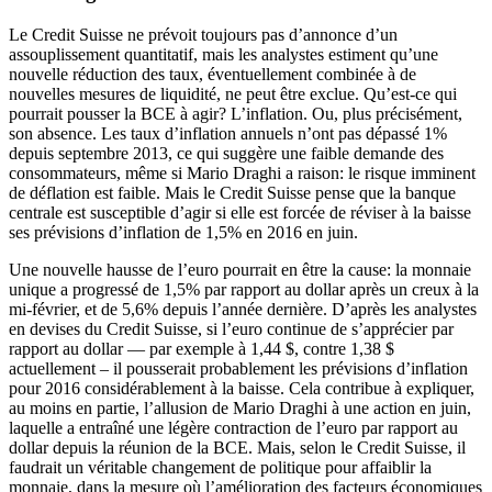
Le Credit Suisse ne prévoit toujours pas d’annonce d’un
assouplissement quantitatif, mais les analystes estiment qu’une
nouvelle réduction des taux, éventuellement combinée à de
nouvelles mesures de liquidité, ne peut être exclue. Qu’est-ce qui
pourrait pousser la BCE à agir? L’inflation. Ou, plus précisément,
son absence. Les taux d’inflation annuels n’ont pas dépassé 1%
depuis septembre 2013, ce qui suggère une faible demande des
consommateurs, même si Mario Draghi a raison: le risque imminent
de déflation est faible. Mais le Credit Suisse pense que la banque
centrale est susceptible d’agir si elle est forcée de réviser à la baisse
ses prévisions d’inflation de 1,5% en 2016 en juin.
Une nouvelle hausse de l’euro pourrait en être la cause: la monnaie
unique a progressé de 1,5% par rapport au dollar après un creux à la
mi-février, et de 5,6% depuis l’année dernière. D’après les analystes
en devises du Credit Suisse, si l’euro continue de s’apprécier par
rapport au dollar — par exemple à 1,44 $, contre 1,38 $
actuellement – il pousserait probablement les prévisions d’inflation
pour 2016 considérablement à la baisse. Cela contribue à expliquer,
au moins en partie, l’allusion de Mario Draghi à une action en juin,
laquelle a entraîné une légère contraction de l’euro par rapport au
dollar depuis la réunion de la BCE. Mais, selon le Credit Suisse, il
faudrait un véritable changement de politique pour affaiblir la
monnaie, dans la mesure où l’amélioration des facteurs économiques