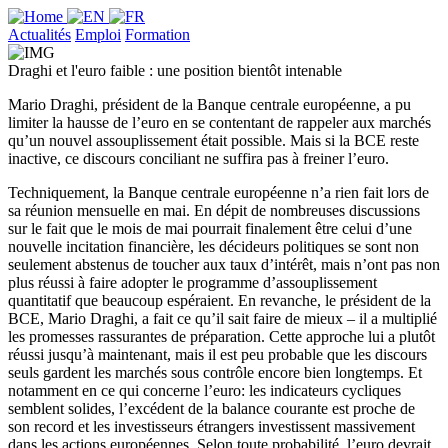
Actualités
Emploi
Formation
Draghi et l'euro faible : une position bientôt intenable
Mario Draghi, président de la Banque centrale européenne, a pu
limiter la hausse de l’euro en se contentant de rappeler aux marchés
qu’un nouvel assouplissement était possible. Mais si la BCE reste
inactive, ce discours conciliant ne suffira pas à freiner l’euro.
Techniquement, la Banque centrale européenne n’a rien fait lors de
sa réunion mensuelle en mai. En dépit de nombreuses discussions
sur le fait que le mois de mai pourrait finalement être celui d’une
nouvelle incitation financière, les décideurs politiques se sont non
seulement abstenus de toucher aux taux d’intérêt, mais n’ont pas non
plus réussi à faire adopter le programme d’assouplissement
quantitatif que beaucoup espéraient. En revanche, le président de la
BCE, Mario Draghi, a fait ce qu’il sait faire de mieux – il a multiplié
les promesses rassurantes de préparation. Cette approche lui a plutôt
réussi jusqu’à maintenant, mais il est peu probable que les discours
seuls gardent les marchés sous contrôle encore bien longtemps. Et
notamment en ce qui concerne l’euro: les indicateurs cycliques
semblent solides, l’excédent de la balance courante est proche de
son record et les investisseurs étrangers investissent massivement
dans les actions européennes. Selon toute probabilité, l’euro devrait