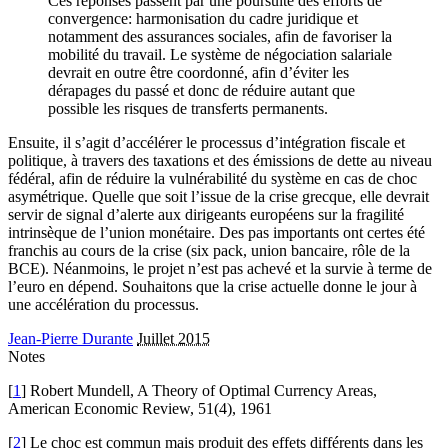
Ces réponses passent par une poursuite des efforts de
convergence: harmonisation du cadre juridique et
notamment des assurances sociales, afin de favoriser la
mobilité du travail. Le système de négociation salariale
devrait en outre être coordonné, afin d’éviter les
dérapages du passé et donc de réduire autant que
possible les risques de transferts permanents.
Ensuite, il s’agit d’accélérer le processus d’intégration fiscale et
politique, à travers des taxations et des émissions de dette au niveau
fédéral, afin de réduire la vulnérabilité du système en cas de choc
asymétrique. Quelle que soit l’issue de la crise grecque, elle devrait
servir de signal d’alerte aux dirigeants européens sur la fragilité
intrinsèque de l’union monétaire. Des pas importants ont certes été
franchis au cours de la crise (six pack, union bancaire, rôle de la
BCE). Néanmoins, le projet n’est pas achevé et la survie à terme de
l’euro en dépend. Souhaitons que la crise actuelle donne le jour à
une accélération du processus.
Jean-Pierre Durante
Juillet 2015
Notes
[
1
] Robert Mundell, A Theory of Optimal Currency Areas,
American Economic Review, 51(4), 1961
[
2
] Le choc est commun mais produit des effets différents dans les