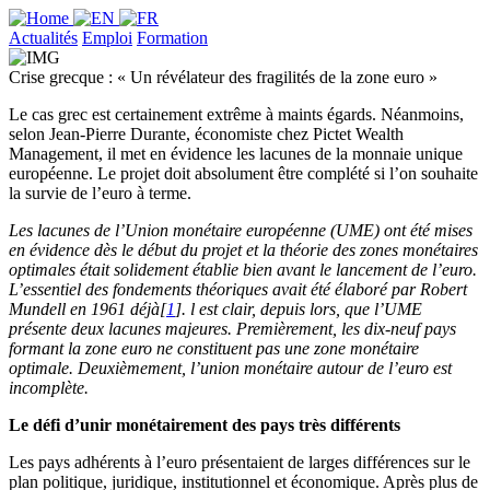
Actualités
Emploi
Formation
Crise grecque : « Un révélateur des fragilités de la zone euro »
Le cas grec est certainement extrême à maints égards. Néanmoins,
selon Jean-Pierre Durante, économiste chez Pictet Wealth
Management, il met en évidence les lacunes de la monnaie unique
européenne. Le projet doit absolument être complété si l’on souhaite
la survie de l’euro à terme.
Les lacunes de l’Union monétaire européenne (UME) ont été mises
en évidence dès le début du projet et la théorie des zones monétaires
optimales était solidement établie bien avant le lancement de l’euro.
L’essentiel des fondements théoriques avait été élaboré par Robert
Mundell en 1961 déjà[
1
]. l est clair, depuis lors, que l’UME
présente deux lacunes majeures. Premièrement, les dix-neuf pays
formant la zone euro ne constituent pas une zone monétaire
optimale. Deuxièmement, l’union monétaire autour de l’euro est
incomplète.
Le défi d’unir monétairement des pays très différents
Les pays adhérents à l’euro présentaient de larges différences sur le
plan politique, juridique, institutionnel et économique. Après plus de