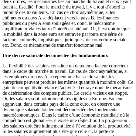
deux ordres, les mécanismes liés au marché du travail et ceux ayant
trait à la fiscalité. Pour le marché du travail, il y a tout d’abord la
mobilité des travailleurs. En cas de choc asymétrique, si les
chômeurs du pays A se déplacent vers le pays B, les finances
publiques du pays A sont soulagées et, donc, le mécanisme
amplificateur via les taux d’intérêt est atténué. Or, il est notoire que
la mobilité dans la zone euro est entravée par toute une série de
facteurs: culturels, linguistiques, juridiques, de couverture sociale,
etc. Donc, ce mécanisme de transfert fonctionne mal.
Une dérive salariale déconnectée des fondamentaux
La flexibilité des salaires constitue un deuxième facteur correcteur
dans le cadre du marché tu travail. En cas de choc asymétrique, si
les employés du pays A acceptent une baisse de salaire, les
entreprises peuvent produire les mêmes quantités à moindre coût. Ce
gain de compétitivité relance l’activité. Il enraye donc le mécanisme
de détérioration des comptes publics. Le cercle vicieux est stoppé.
Or, les salaires sont notoirement très rigides en Europe. Facteur
aggravant, dans certains pays de la zone euro, on observe une
dynamique salariale totalement déconnectée des fondements
macroéconomiques. Dans le cadre d’une économie mondiale où la
compétition est globalisée, il existe une règle d’or. La progression
des salaires doit être intimement liée à l’évolution de la productivité.
Si les salaires augmentent plus vite que celle-ci, la perte de