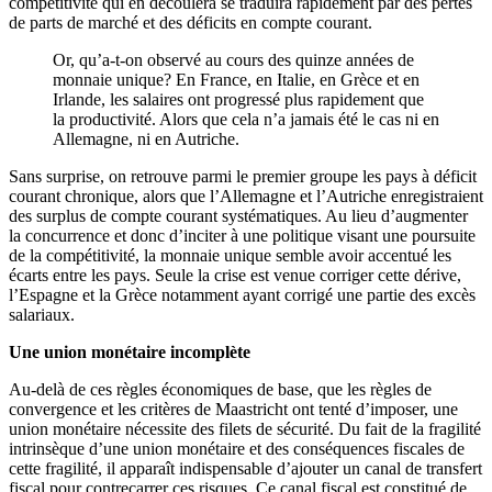
compétitivité qui en découlera se traduira rapidement par des pertes
de parts de marché et des déficits en compte courant.
Or, qu’a-t-on observé au cours des quinze années de
monnaie unique? En France, en Italie, en Grèce et en
Irlande, les salaires ont progressé plus rapidement que
la productivité. Alors que cela n’a jamais été le cas ni en
Allemagne, ni en Autriche.
Sans surprise, on retrouve parmi le premier groupe les pays à déficit
courant chronique, alors que l’Allemagne et l’Autriche enregistraient
des surplus de compte courant systématiques. Au lieu d’augmenter
la concurrence et donc d’inciter à une politique visant une poursuite
de la compétitivité, la monnaie unique semble avoir accentué les
écarts entre les pays. Seule la crise est venue corriger cette dérive,
l’Espagne et la Grèce notamment ayant corrigé une partie des excès
salariaux.
Une union monétaire incomplète
Au-delà de ces règles économiques de base, que les règles de
convergence et les critères de Maastricht ont tenté d’imposer, une
union monétaire nécessite des filets de sécurité. Du fait de la fragilité
intrinsèque d’une union monétaire et des conséquences fiscales de
cette fragilité, il apparaît indispensable d’ajouter un canal de transfert
fiscal pour contrecarrer ces risques. Ce canal fiscal est constitué de