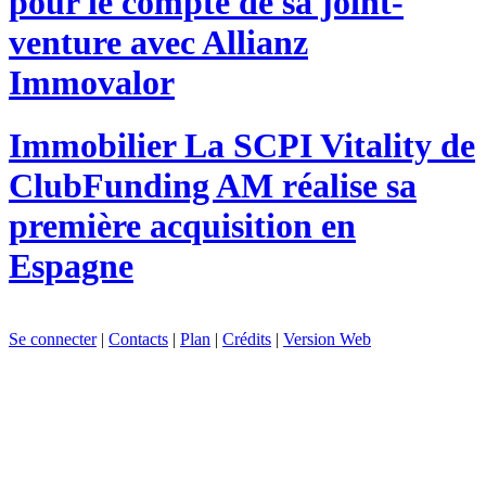
pour le compte de sa joint-
venture avec Allianz
Immovalor
Immobilier
La SCPI Vitality de
ClubFunding AM réalise sa
première acquisition en
Espagne
Se connecter
|
Contacts
|
Plan
|
Crédits
|
Version Web