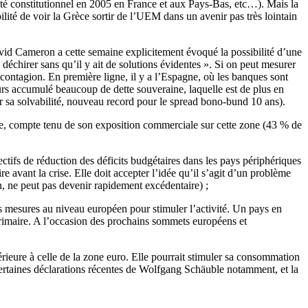
ité constitutionnel en 2005 en France et aux Pays-Bas, etc…). Mais la
ilité de voir la Grèce sortir de l’UEM dans un avenir pas très lointain
vid Cameron a cette semaine explicitement évoqué la possibilité d’une
échirer sans qu’il y ait de solutions évidentes ». Si on peut mesurer
de contagion. En première ligne, il y a l’Espagne, où les banques sont
eurs accumulé beaucoup de dette souveraine, laquelle est de plus en
 sa solvabilité, nouveau record pour le spread bono-bund 10 ans).
ue, compte tenu de son exposition commerciale sur cette zone (43 % de
jectifs de réduction des déficits budgétaires dans les pays périphériques
vant la crise. Elle doit accepter l’idée qu’il s’agit d’un problème
on, ne peut pas devenir rapidement excédentaire) ;
des mesures au niveau européen pour stimuler l’activité. Un pays en
it primaire. A l’occasion des prochains sommets européens et
érieure à celle de la zone euro. Elle pourrait stimuler sa consommation
 certaines déclarations récentes de Wolfgang Schäuble notamment, et la