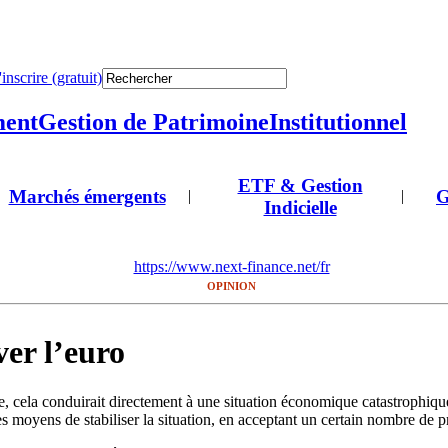
'inscrire (gratuit)
ment
Gestion de Patrimoine
Institutionnel
ETF & Gestion
Marchés émergents
G
|
|
Indicielle
https://www.next-finance.net/fr
OPINION
er l’euro
e, cela conduirait directement à une situation économique catastrophiqu
les moyens de stabiliser la situation, en acceptant un certain nombre de