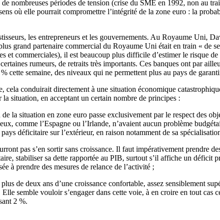
eu de nombreuses périodes de tension (crise du SME en 1992, non au tra
ens où elle pourrait compromettre l’intégrité de la zone euro : la probab
vestisseurs, les entrepreneurs et les gouvernements. Au Royaume Uni, Da
plus grand partenaire commercial du Royaume Uni était en train « de se d
ères et commerciales), il est beaucoup plus difficile d’estimer le risque 
 certaines rumeurs, de retraits très importants. Ces banques ont par aill
% cette semaine, des niveaux qui ne permettent plus au pays de garantir
le, cela conduirait directement à une situation économique catastrophiq
er la situation, en acceptant un certain nombre de principes :
ion de la situation en zone euro passe exclusivement par le respect des ob
ux, comme l’Espagne ou l’Irlande, n’avaient aucun problème budgétaire a
pays déficitaire sur l’extérieur, en raison notamment de sa spécialisati
ourront pas s’en sortir sans croissance. Il faut impérativement prendre 
aire, stabiliser sa dette rapportée au PIB, surtout s’il affiche un défic
ée à prendre des mesures de relance de l’activité ;
is plus de deux ans d’une croissance confortable, assez sensiblement sup
. Elle semble vouloir s’engager dans cette voie, à en croire en tout cas
sant 2 %.