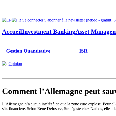
Se connecter
S'abonner à la newsletter (hebdo - gratuit)
S
Accueil
Investment Banking
Asset Manage
Gestion Quantitative
ISR
|
|
Opinion
Comment l’Allemagne peut sauv
L’Allemagne n’a aucun intérêt à ce que la zone euro explose. Pour ell
sûr, financière. Selon René Defossez, Stratégiste chez Natixis, elle a 