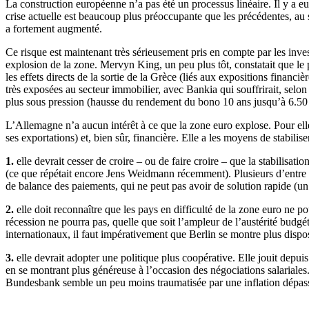
La construction européenne n’a pas été un processus linéaire. Il y a 
crise actuelle est beaucoup plus préoccupante que les précédentes, au s
a fortement augmenté.
Ce risque est maintenant très sérieusement pris en compte par les in
explosion de la zone. Mervyn King, un peu plus tôt, constatait que le 
les effets directs de la sortie de la Grèce (liés aux expositions financi
très exposées au secteur immobilier, avec Bankia qui souffrirait, selon
plus sous pression (hausse du rendement du bono 10 ans jusqu’à 6.50 
L’Allemagne n’a aucun intérêt à ce que la zone euro explose. Pour el
ses exportations) et, bien sûr, financière. Elle a les moyens de stabilis
1.
elle devrait cesser de croire – ou de faire croire – que la stabilisat
(ce que répétait encore Jens Weidmann récemment). Plusieurs d’entre e
de balance des paiements, qui ne peut pas avoir de solution rapide (un 
2.
elle doit reconnaître que les pays en difficulté de la zone euro ne p
récession ne pourra pas, quelle que soit l’ampleur de l’austérité budgét
internationaux, il faut impérativement que Berlin se montre plus dispos
3.
elle devrait adopter une politique plus coopérative. Elle jouit depu
en se montrant plus généreuse à l’occasion des négociations salariales
Bundesbank semble un peu moins traumatisée par une inflation dépas