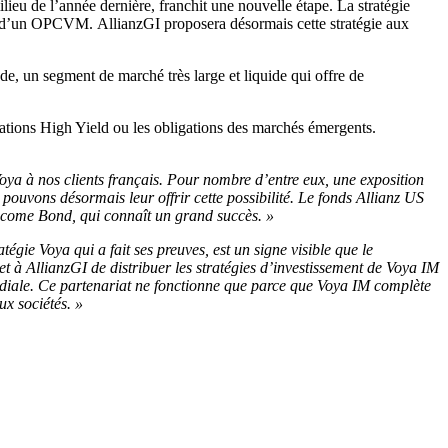
ieu de l’année dernière, franchit une nouvelle étape. La stratégie
dre d’un OPCVM. AllianzGI proposera désormais cette stratégie aux
de, un segment de marché très large et liquide qui offre de
igations High Yield ou les obligations des marchés émergents.
ya à nos clients français. Pour nombre d’entre eux, une exposition
 pouvons désormais leur offrir cette possibilité. Le fonds Allianz US
 Income Bond, qui connaît un grand succès. »
ie Voya qui a fait ses preuves, est un signe visible que le
t à AllianzGI de distribuer les stratégies d’investissement de Voya IM
ndiale. Ce partenariat ne fonctionne que parce que Voya IM complète
ux sociétés. »