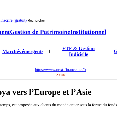
'inscrire (gratuit)
ment
Gestion de Patrimoine
Institutionnel
ETF & Gestion
Marchés émergents
G
|
|
Indicielle
https://www.next-finance.net/fr
NEWS
oya vers l’Europe et l’Asie
ngtemps, est proposée aux clients du monde entier sous la forme du fon