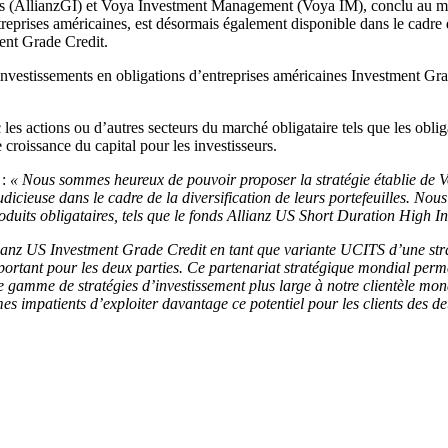
tors (AllianzGI) et Voya Investment Management (Voya IM), conclu au mil
entreprises américaines, est désormais également disponible dans le ca
ent Grade Credit.
investissements en obligations d’entreprises américaines Investment Gra
les actions ou d’autres secteurs du marché obligataire tels que les obl
 croissance du capital pour les investisseurs.
 :
« Nous sommes heureux de pouvoir proposer la stratégie établie de Vo
icieuse dans le cadre de la diversification de leurs portefeuilles. Nous
roduits obligataires, tels que le fonds Allianz US Short Duration High
anz US Investment Grade Credit en tant que variante UCITS d’une stratég
ortant pour les deux parties. Ce partenariat stratégique mondial perme
 gamme de stratégies d’investissement plus large à notre clientèle mo
es impatients d’exploiter davantage ce potentiel pour les clients des de