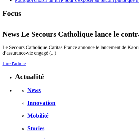
Pourquoi choisir un ETP pour s’exposer au bitcoin plutôt que d
Focus
News
Le Secours Catholique lance le contra
Le Secours Catholique-Caritas France annonce le lancement de Kaori, pr
d’assurance-vie engagé (...)
Lire l'article
Actualité
News
Innovation
Mobilité
Stories