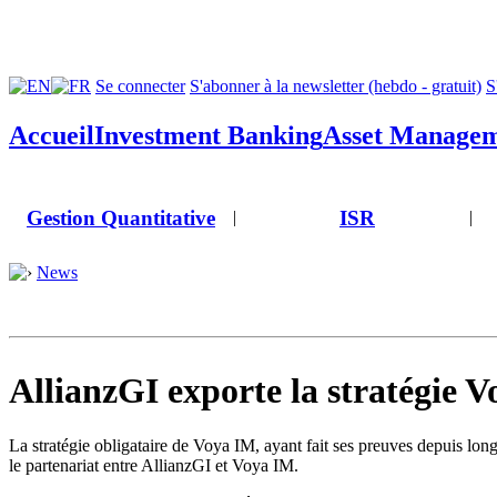
Se connecter
S'abonner à la newsletter (hebdo - gratuit)
S
Accueil
Investment Banking
Asset Manage
Gestion Quantitative
ISR
|
|
News
AllianzGI exporte la stratégie V
La stratégie obligataire de Voya IM, ayant fait ses preuves depuis lo
le partenariat entre AllianzGI et Voya IM.