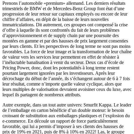
Prenons l’automobile «premium» allemand. Les derniers résultats
trimestriels de BMW et de Mercedes-Benz Group font état d’une
progression de leur retour sur capitaux employés ou encore de leur
chiffre d’affaires, en dépit de la baisse de leurs nouvelles
immatriculations. Dit autrement, ces groupes ont compensé la crise
d’offre à laquelle ils sont confrontés du fait de leurs problèmes
d’approvisionnement et de supply chain par une poursuite des
montées en gamme et par des hausses de prix largement consenties
par leurs clients. Et les perspectives de long terme ne sont pas moins
favorables. La force de leur image et la transformation de leur chaîne
de valeur vers les services leur permettent en effet de résister à
l’inéluctable banalisation à venir du secteur. Deux cas d’école de
Pricing Power, donc, dont les potentialités à long terme restent
pourtant largement ignorées par les investisseurs. Après leur
décrochage du début de l’année, ils s’échangent autour de 6 à 7 fois
leur résultat, comme n’importe quelle valeur cyclique, alors que
leurs multiples de valorisation devraient avoisiner ceux du luxe, avec
lequel ils partagent de nombreux attributs.
Autre exemple, dans un tout autre univers: Smurfit Kappa. Le leader
de l’emballage en carton bénéficie d’un double moteur: le besoin
croissant de substitution aux emballages plastiques et l’explosion du
e-commerce. En découle un rapport de force particulièrement
favorable, qui lui a permis d’imposer à ses clients des hausses de
prix de 19% en 2021, puis de 8% à 10% en 2022! Las, le groupe