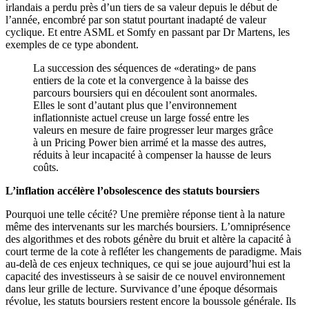
irlandais a perdu près d’un tiers de sa valeur depuis le début de
l’année, encombré par son statut pourtant inadapté de valeur
cyclique. Et entre ASML et Somfy en passant par Dr Martens, les
exemples de ce type abondent.
La succession des séquences de «derating» de pans
entiers de la cote et la convergence à la baisse des
parcours boursiers qui en découlent sont anormales.
Elles le sont d’autant plus que l’environnement
inflationniste actuel creuse un large fossé entre les
valeurs en mesure de faire progresser leur marges grâce
à un Pricing Power bien arrimé et la masse des autres,
réduits à leur incapacité à compenser la hausse de leurs
coûts.
L’inflation accélère l’obsolescence des statuts boursiers
Pourquoi une telle cécité? Une première réponse tient à la nature
même des intervenants sur les marchés boursiers. L’omniprésence
des algorithmes et des robots génère du bruit et altère la capacité à
court terme de la cote à refléter les changements de paradigme. Mais
au-delà de ces enjeux techniques, ce qui se joue aujourd’hui est la
capacité des investisseurs à se saisir de ce nouvel environnement
dans leur grille de lecture. Survivance d’une époque désormais
révolue, les statuts boursiers restent encore la boussole générale. Ils