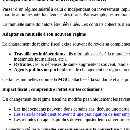
Passer d’un régime salarié à celui d’indépendant ou inversement impliq
modification des interlocuteurs et des droits. Par exemple, les rembour
La mutuelle santé doit alors être réévaluée. Les contrats collectifs d’e
Adapter sa mutuelle à son nouveau régime
Le changement de régime fiscal exige souvent de revoir sa complémentai
Travailleurs indépendants
: ils n’ont plus accès à la mutuelle
indemnités journalières, etc.).
Retraités
: leurs dépenses de santé augmentent souvent, tandis q
Agents publics ou particuliers
: le changement de régime ou d’a
Certaines mutuelles comme la
MGC
, attachée à la solidarité et à la
Impact fiscal : comprendre l’effet sur les cotisations
Un changement de régime fiscal ne modifie pas uniquement les revenus dé
Les indépendants peuvent, dans certains cas, déduire une partie 
Les salariés bénéficient souvent d’une participation de leur em
Les retraités ou agents publics doivent ajuster leur couverture 
La question clé reste :
quelles conséquences sur la couverture ?
Une