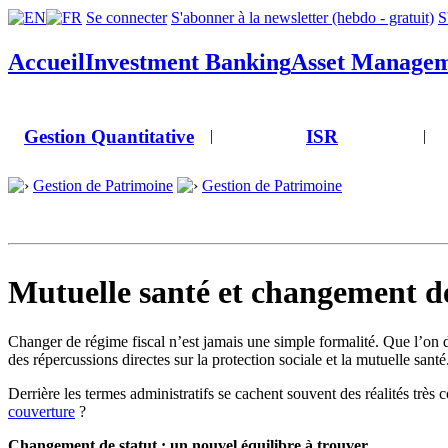
Se connecter
S'abonner à la newsletter (hebdo - gratuit)
S
Accueil
Investment Banking
Asset Manage
Gestion Quantitative
ISR
|
|
Gestion de Patrimoine
Gestion de Patrimoine
Mutuelle santé et changement de 
Changer de régime fiscal n’est jamais une simple formalité. Que l’on de
des répercussions directes sur la protection sociale et la mutuelle santé
Derrière les termes administratifs se cachent souvent des réalités trè
couverture
?
Changement de statut : un nouvel équilibre à trouver