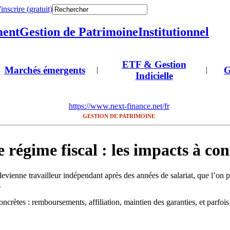
'inscrire (gratuit)
ment
Gestion de Patrimoine
Institutionnel
ETF & Gestion
Marchés émergents
G
|
|
Indicielle
https://www.next-finance.net/fr
GESTION DE PATRIMOINE
régime fiscal : les impacts à con
vienne travailleur indépendant après des années de salariat, que l’on part
.
s concrètes : remboursements, affiliation, maintien des garanties, et pa