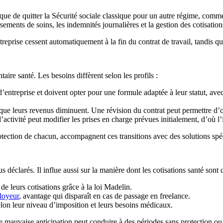
ue de quitter la Sécurité sociale classique pour un autre régime, comme
sements de soins, les indemnités journalières et la gestion des cotisatio
ntreprise cessent automatiquement à la fin du contrat de travail, tandis 
re santé. Les besoins diffèrent selon les profils :
 d’entreprise et doivent opter pour une formule adaptée à leur statut, ave
ue leurs revenus diminuent. Une révision du contrat peut permettre d’opt
ctivité peut modifier les prises en charge prévues initialement, d’où l’
 protection de chacun, accompagnent ces transitions avec des solutions sp
clarés. Il influe aussi sur la manière dont les cotisations santé sont c
de leurs cotisations grâce à la loi Madelin.
ployeur
, avantage qui disparaît en cas de passage en freelance.
selon leur niveau d’imposition et leurs besoins médicaux.
 mauvaise anticipation peut conduire à des périodes sans protection o