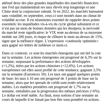
atténué deux des plus grandes inquiétudes des marchés financiers:
une Fed qui maintiendrait ses taux élevés trop longtemps et une
Chine dont la conjoncture ralentit. Si en 2022, les marchés baissaient
sans volatilité, en septembre, ceux-ci sont montés dans un climat de
volatilité accrue. Il est néanmoins essentiel de rappeler deux points
essentiels: les inquiétudes vis-à-vis du cycle global subsistent et ce
n’est pas un mois de bonnes données qui les dissipera; la nervosité
du marché reste significative: le VIX reste au-dessus de sa moyenne
mobile sur 200 jours, et risque de clôturer le mois au-dessus de 15%,
signe que la méfiance règne. L’expression «cautiously optimistic»
aura gagné ses lettres de noblesse ce mois-ci.
Dans ce contexte, ce sont les marchés émergents qui ont tiré la cote
sur la semaine. Les actions émergentes ont progressé de 6,3% sur la
semaine, surpassant la performance des actions développées
(+1,2%), tirées par les actions chinoises (+12,6%). Les actions
européennes ont elles aussi profité de cette tendance, gagnant 3,5%
sur la semaine (Eurostoxx 50). Les taux ont gagné quelques points
de base: les taux à 10 ans ont progressé de 3 points de base sur la
semaine, alors que les spreads de crédit sont restés relativement
stables. Les matières premières ont progressé de 1,7% sur la
semaine, entraînées par la progression des métaux précieux (+6%).
Le dollar est resté stable. Au final, nous sortons d’une semaine au
cours de laquelle il ne faisait pas bon être sous-pondéré en actions.