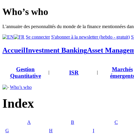
Who’s who
L'annuaire des personnalités du monde de la finance mentionnées dans
Se connecter
S'abonner à la newsletter (hebdo - gratuit)
S
Accueil
Investment Banking
Asset Manage
Gestion
Marchés
ISR
|
|
Quantitative
émergent
Who’s who
Index
A
B
C
G
H
I